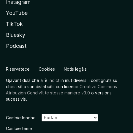
Instagram
YouTube
TikTok
Bluesky
Podcast
Riservatece
Cookies
Notis legâls
Gjavant dulà che al è
indict
in mût diviers, i contignûts su
chest sît a son distribuîts cun licence
Creative Commons
Atribuzion Condivît te stesse maniere v3.0
o versions
sucessivis.
Cambie lenghe
Cambie teme