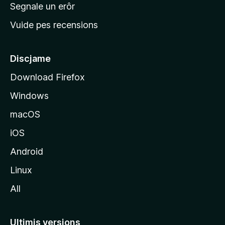
n
Segnale un erôr
c
Vuide pes recensions
i
p
â
Discjame
l
Download Firefox
d
Windows
a
l
macOS
s
iOS
î
t
Android
M
Linux
o
All
z
i
l
Ultimis versions