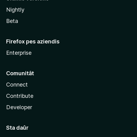
l
Nightly
a
Beta
Firefox pes aziendis
Enterprise
Comunitât
Connect
Contribute
Developer
Sta daûr