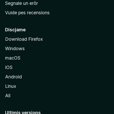
n
Segnale un erôr
c
Vuide pes recensions
i
p
â
Discjame
l
Download Firefox
d
Windows
a
l
macOS
s
iOS
î
t
Android
M
Linux
o
All
z
i
l
Ultimis versions