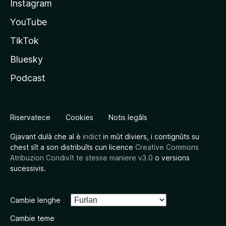
Instagram
YouTube
TikTok
Bluesky
Podcast
Riservatece
Cookies
Notis legâls
Gjavant dulà che al è
indict
in mût diviers, i contignûts su
chest sît a son distribuîts cun licence
Creative Commons
Atribuzion Condivît te stesse maniere v3.0
o versions
sucessivis.
Cambie lenghe
Cambie teme