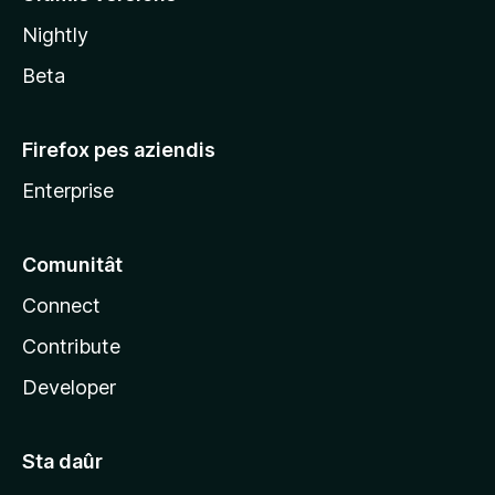
l
Nightly
a
Beta
Firefox pes aziendis
Enterprise
Comunitât
Connect
Contribute
Developer
Sta daûr