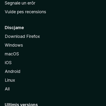
n
Segnale un erôr
c
Vuide pes recensions
i
p
â
Discjame
l
Download Firefox
d
Windows
a
l
macOS
s
iOS
î
t
Android
M
Linux
o
All
z
i
l
Ultimis versions