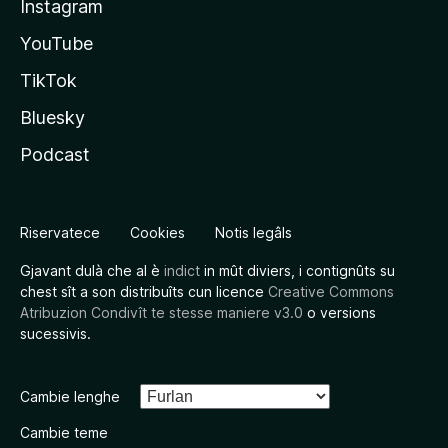
Instagram
YouTube
TikTok
Bluesky
Podcast
Riservatece
Cookies
Notis legâls
Gjavant dulà che al è
indict
in mût diviers, i contignûts su
chest sît a son distribuîts cun licence
Creative Commons
Atribuzion Condivît te stesse maniere v3.0
o versions
sucessivis.
Cambie lenghe
Cambie teme