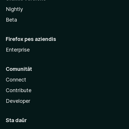
l
Nightly
a
Beta
Firefox pes aziendis
Enterprise
Comunitât
Connect
Contribute
Developer
Sta daûr