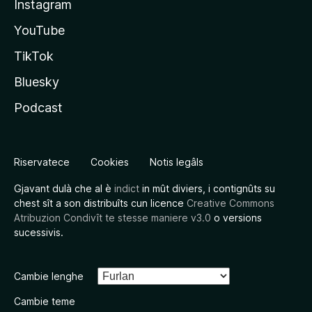
Instagram
YouTube
TikTok
Bluesky
Podcast
Riservatece
Cookies
Notis legâls
Gjavant dulà che al è
indict
in mût diviers, i contignûts su
chest sît a son distribuîts cun licence
Creative Commons
Atribuzion Condivît te stesse maniere v3.0
o versions
sucessivis.
Cambie lenghe
Cambie teme