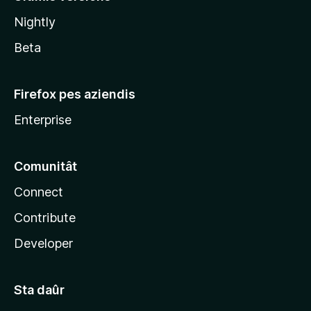
l
Nightly
a
Beta
Firefox pes aziendis
Enterprise
Comunitât
Connect
Contribute
Developer
Sta daûr