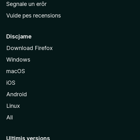
n
Segnale un erôr
c
Vuide pes recensions
i
p
â
Discjame
l
Download Firefox
d
Windows
a
l
macOS
s
iOS
î
t
Android
M
Linux
o
All
z
i
l
Ultimis versions