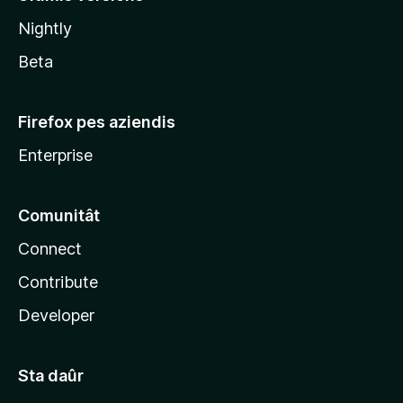
l
Nightly
a
Beta
Firefox pes aziendis
Enterprise
Comunitât
Connect
Contribute
Developer
Sta daûr