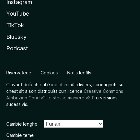
Instagram
YouTube
TikTok
Bluesky
Podcast
Riservatece
Cookies
Notis legâls
Gjavant dulà che al è
indict
in mût diviers, i contignûts su
chest sît a son distribuîts cun licence
Creative Commons
Atribuzion Condivît te stesse maniere v3.0
o versions
sucessivis.
Cambie lenghe
Cambie teme