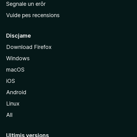
n
Segnale un erôr
c
Vuide pes recensions
i
p
â
Discjame
l
Download Firefox
d
Windows
a
l
macOS
s
iOS
î
t
Android
M
Linux
o
All
z
i
l
Ultimis versions