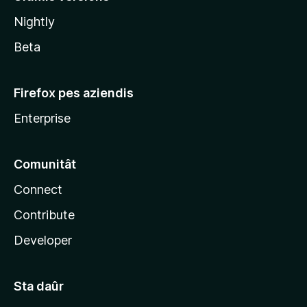
l
Nightly
a
Beta
Firefox pes aziendis
Enterprise
Comunitât
Connect
Contribute
Developer
Sta daûr