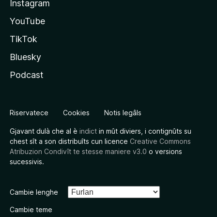
Instagram
YouTube
TikTok
Bluesky
Podcast
Riservatece
Cookies
Notis legâls
Gjavant dulà che al è
indict
in mût diviers, i contignûts su
chest sît a son distribuîts cun licence
Creative Commons
Atribuzion Condivît te stesse maniere v3.0
o versions
sucessivis.
Cambie lenghe
Cambie teme