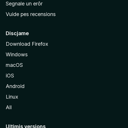
n
Segnale un erôr
c
Vuide pes recensions
i
p
â
Discjame
l
Download Firefox
d
Windows
a
l
macOS
s
iOS
î
t
Android
M
Linux
o
All
z
i
l
Ultimis versions