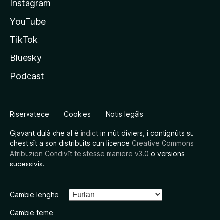
Instagram
YouTube
TikTok
Bluesky
Podcast
Riservatece
Cookies
Notis legâls
Gjavant dulà che al è
indict
in mût diviers, i contignûts su
chest sît a son distribuîts cun licence
Creative Commons
Atribuzion Condivît te stesse maniere v3.0
o versions
sucessivis.
Cambie lenghe
Cambie teme