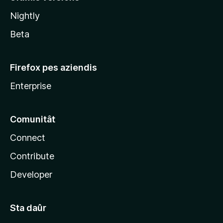
l
Nightly
a
Beta
Firefox pes aziendis
Enterprise
Comunitât
Connect
Contribute
Developer
Sta daûr