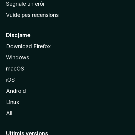
n
Segnale un erôr
c
Vuide pes recensions
i
p
â
Discjame
l
Download Firefox
d
Windows
a
l
macOS
s
iOS
î
t
Android
M
Linux
o
All
z
i
l
Ultimis versions