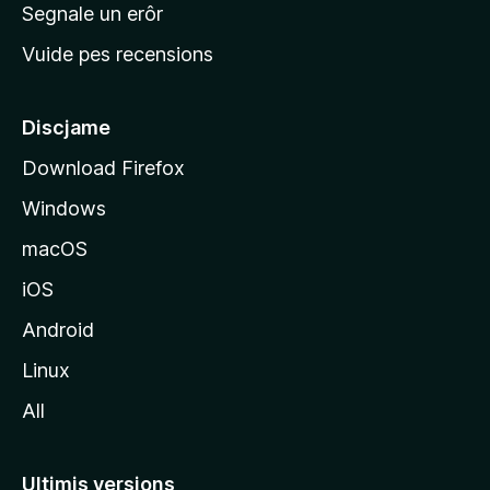
n
Segnale un erôr
c
Vuide pes recensions
i
p
â
Discjame
l
Download Firefox
d
Windows
a
l
macOS
s
iOS
î
t
Android
M
Linux
o
All
z
i
l
Ultimis versions