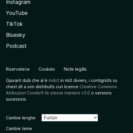
Instagram
YouTube
TikTok
Bluesky
Podcast
Riservatece
Cookies
Notis legâls
Gjavant dulà che al è
indict
in mût diviers, i contignûts su
chest sît a son distribuîts cun licence
Creative Commons
Atribuzion Condivît te stesse maniere v3.0
o versions
sucessivis.
Cambie lenghe
Cambie teme