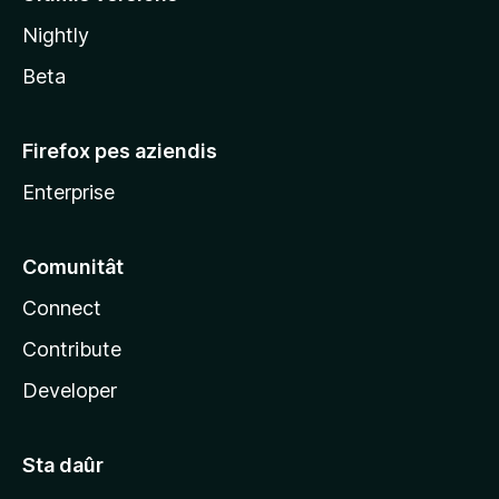
l
Nightly
a
Beta
Firefox pes aziendis
Enterprise
Comunitât
Connect
Contribute
Developer
Sta daûr