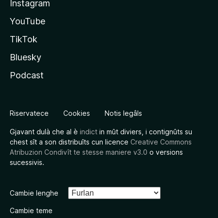
Instagram
YouTube
TikTok
Bluesky
Podcast
Riservatece
Cookies
Notis legâls
Gjavant dulà che al è
indict
in mût diviers, i contignûts su
chest sît a son distribuîts cun licence
Creative Commons
Atribuzion Condivît te stesse maniere v3.0
o versions
sucessivis.
Cambie lenghe
Cambie teme