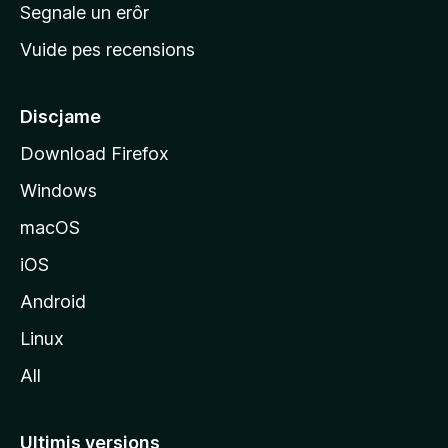
n
Segnale un erôr
c
Vuide pes recensions
i
p
â
Discjame
l
Download Firefox
d
Windows
a
l
macOS
s
iOS
î
t
Android
M
Linux
o
All
z
i
l
Ultimis versions