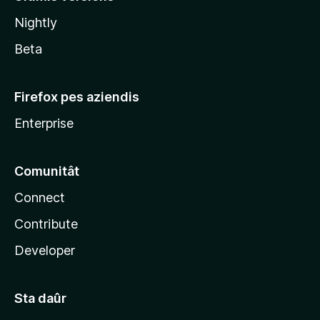
l
Nightly
a
Beta
Firefox pes aziendis
Enterprise
Comunitât
Connect
Contribute
Developer
Sta daûr