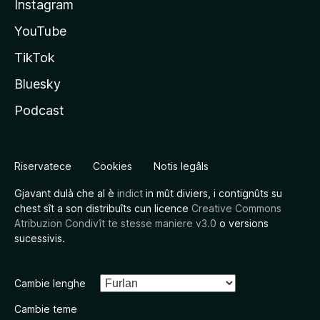
Instagram
YouTube
TikTok
Bluesky
Podcast
Riservatece
Cookies
Notis legâls
Gjavant dulà che al è
indict
in mût diviers, i contignûts su
chest sît a son distribuîts cun licence
Creative Commons
Atribuzion Condivît te stesse maniere v3.0
o versions
sucessivis.
Cambie lenghe
Cambie teme