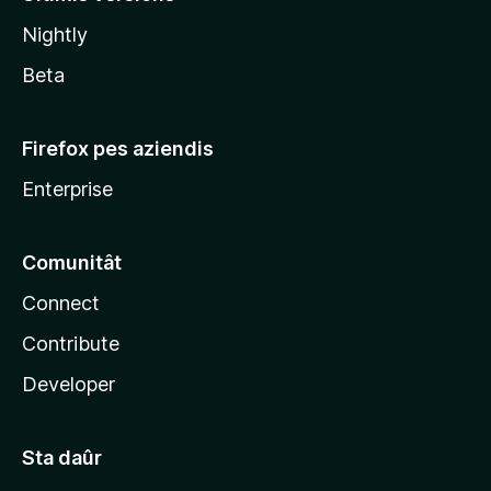
l
Nightly
a
Beta
Firefox pes aziendis
Enterprise
Comunitât
Connect
Contribute
Developer
Sta daûr