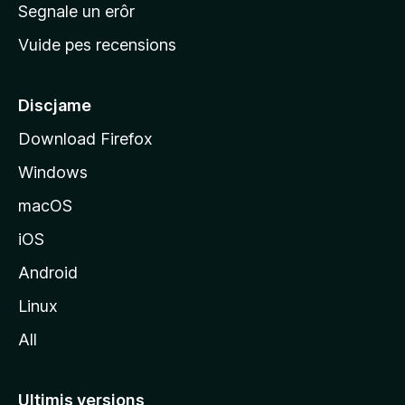
n
Segnale un erôr
c
Vuide pes recensions
i
p
â
Discjame
l
Download Firefox
d
Windows
a
l
macOS
s
iOS
î
t
Android
M
Linux
o
All
z
i
l
Ultimis versions