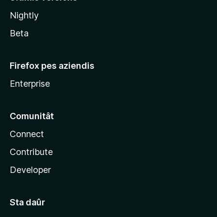
l
Nightly
a
Beta
Firefox pes aziendis
Enterprise
Comunitât
Connect
Contribute
Developer
Sta daûr