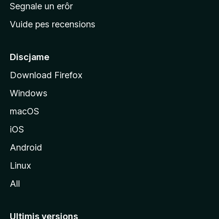
n
Segnale un erôr
c
Vuide pes recensions
i
p
â
Discjame
l
Download Firefox
d
Windows
a
l
macOS
s
iOS
î
t
Android
M
Linux
o
All
z
i
l
Ultimis versions