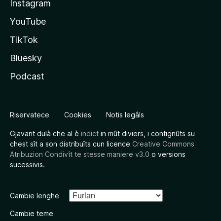
Instagram
YouTube
TikTok
Bluesky
Podcast
Riservatece
Cookies
Notis legâls
Gjavant dulà che al è
indict
in mût diviers, i contignûts su
chest sît a son distribuîts cun licence
Creative Commons
Atribuzion Condivît te stesse maniere v3.0
o versions
sucessivis.
Cambie lenghe
Cambie teme