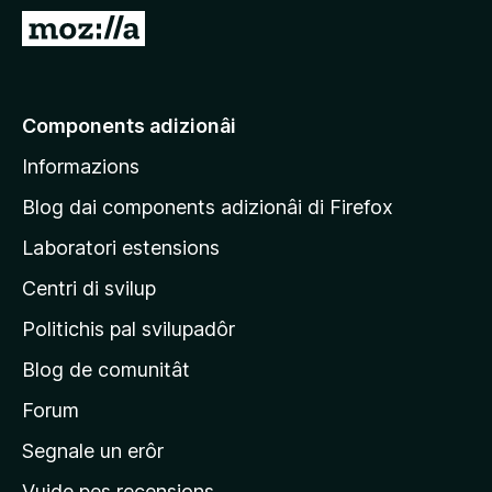
â
V
i
a
p
a
a
e
Components adizionâi
r
p
F
Informazions
a
i
g
r
Blog dai components adizionâi di Firefox
e
j
Laboratori estensions
f
i
o
Centri di svilup
n
x
e
Politichis pal svilupadôr
p
Blog de comunitât
r
i
Forum
n
Segnale un erôr
c
Vuide pes recensions