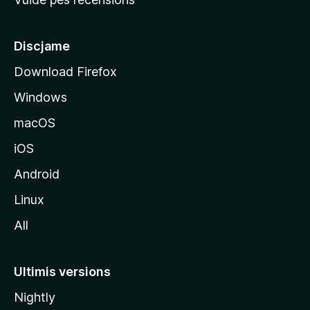
i
p
â
Discjame
l
Download Firefox
d
Windows
a
l
macOS
s
iOS
î
t
Android
M
Linux
o
All
z
i
l
Ultimis versions
l
Nightly
a