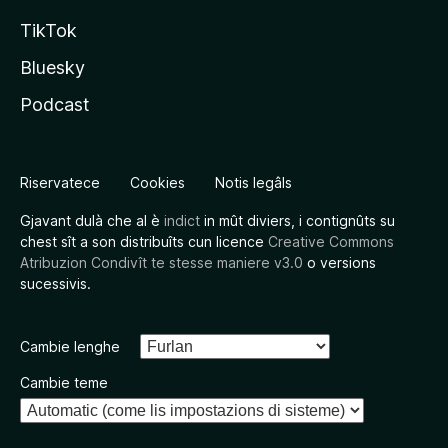
TikTok
Bluesky
Podcast
Riservatece
Cookies
Notis legâls
Gjavant dulà che al è
indict
in mût diviers, i contignûts su
chest sît a son distribuîts cun licence
Creative Commons
Atribuzion Condivît te stesse maniere v3.0
o versions
sucessivis.
Cambie lenghe
Cambie teme