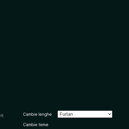
Cambie lenghe
ît
Cambie teme