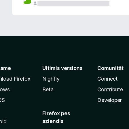
jame
Ultimis versions
Comunitât
load Firefox
Nightly
Connect
dows
Beta
Contribute
OS
Developer
Firefox pes
aziendis
oid