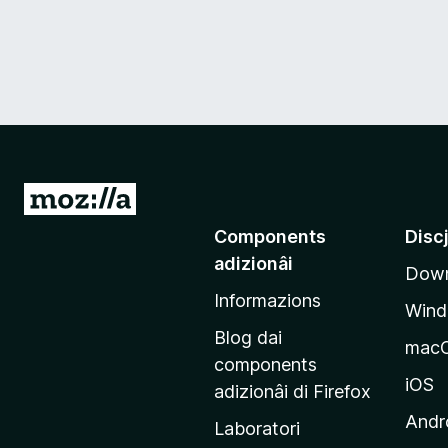
V
a
Components
Disc
a
adizionâi
Down
e
Informazions
p
Win
a
Blog dai
mac
g
components
j
iOS
adizionâi di Firefox
i
Andr
Laboratori
n