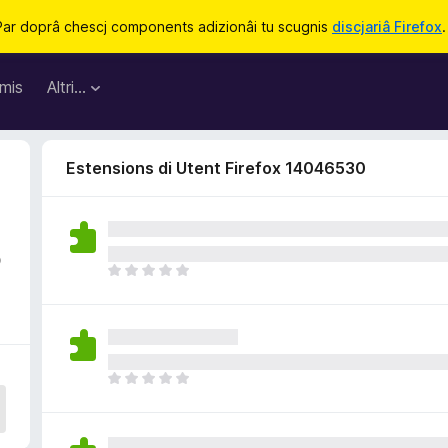
Par doprâ chescj components adizionâi tu scugnis
discjariâ Firefox
.
mis
Altri…
Estensions di Utent Firefox 14046530
5
N
o
s
o
n
a
N
n
o
c
s
j
o