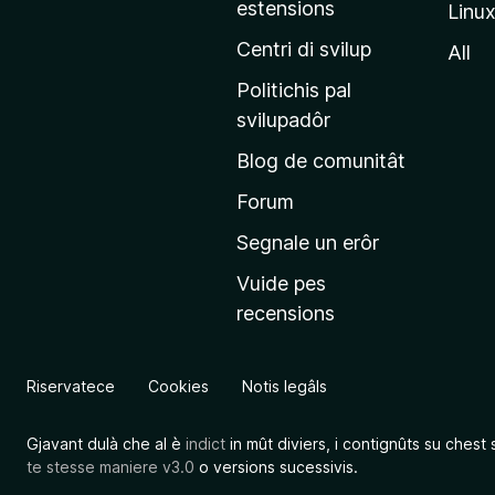
estensions
Linu
e
p
Centri di svilup
All
r
Politichis pal
i
svilupadôr
n
Blog de comunitât
c
i
Forum
p
Segnale un erôr
â
Vuide pes
l
recensions
d
a
l
Riservatece
Cookies
Notis legâls
s
î
Gjavant dulà che al è
indict
in mût diviers, i contignûts su chest 
t
te stesse maniere v3.0
o versions sucessivis.