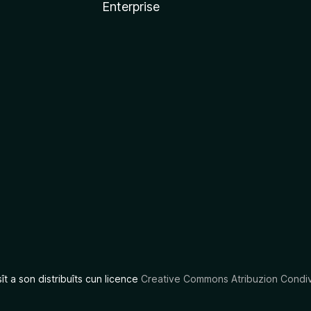
Enterprise
x
sît a son distribuîts cun licence
Creative Commons Atribuzion Condiv