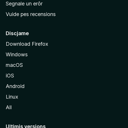
n
Segnale un erôr
c
Vuide pes recensions
i
p
â
Discjame
l
Download Firefox
d
Windows
a
l
macOS
s
iOS
î
t
Android
M
Linux
o
All
z
i
l
Ultimis versions