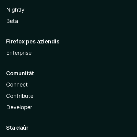
l
Nightly
a
Beta
Firefox pes aziendis
Enterprise
Comunitât
Connect
Contribute
Developer
Sta daûr