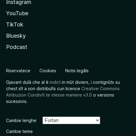
Instagram
YouTube
TikTok
Bluesky
Podcast
Riservatece
Cookies
Notis legâls
Gjavant dulà che al è
indict
in mût diviers, i contignûts su
chest sît a son distribuîts cun licence
Creative Commons
Atribuzion Condivît te stesse maniere v3.0
o versions
sucessivis.
Cambie lenghe
Cambie teme