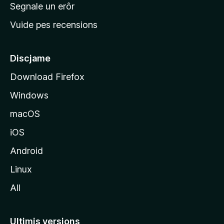
n
Segnale un erôr
c
Vuide pes recensions
i
p
â
Discjame
l
Download Firefox
d
Windows
a
l
macOS
s
iOS
î
t
Android
M
Linux
o
All
z
i
l
Ultimis versions