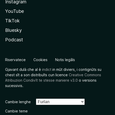
Instagram
YouTube
TikTok
Bluesky
Podcast
Riservatece
Cookies
Notis legâls
Gjavant dulà che al è
indict
in mût diviers, i contignûts su
chest sît a son distribuîts cun licence
Creative Commons
Atribuzion Condivît te stesse maniere v3.0
o versions
sucessivis.
Cambie lenghe
Cambie teme