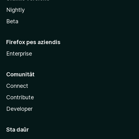
l
Nightly
a
Beta
Firefox pes aziendis
Enterprise
Comunitât
Connect
Contribute
Developer
Sta daûr