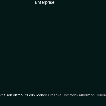
Enterprise
x
sît a son distribuîts cun licence
Creative Commons Atribuzion Condiv