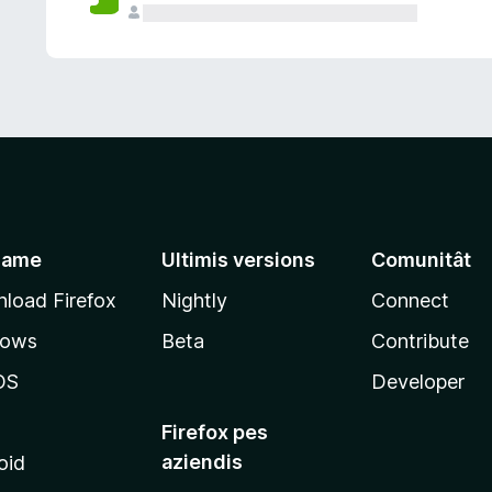
jame
Ultimis versions
Comunitât
load Firefox
Nightly
Connect
dows
Beta
Contribute
OS
Developer
Firefox pes
aziendis
oid