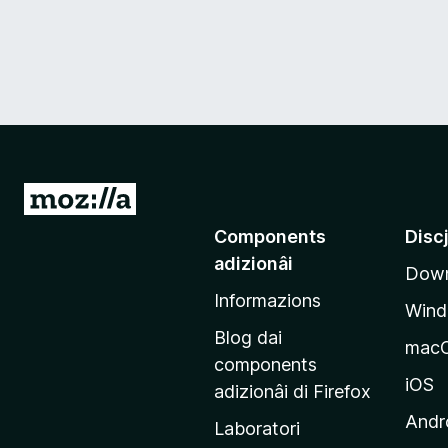
V
a
Components
Disc
a
adizionâi
Down
e
Informazions
p
Win
a
Blog dai
mac
g
components
j
iOS
adizionâi di Firefox
i
Andr
Laboratori
n