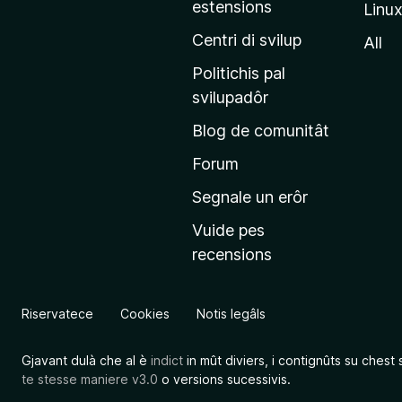
estensions
Linu
e
p
Centri di svilup
All
r
Politichis pal
i
svilupadôr
n
Blog de comunitât
c
i
Forum
p
Segnale un erôr
â
Vuide pes
l
recensions
d
a
l
Riservatece
Cookies
Notis legâls
s
î
Gjavant dulà che al è
indict
in mût diviers, i contignûts su chest 
t
te stesse maniere v3.0
o versions sucessivis.