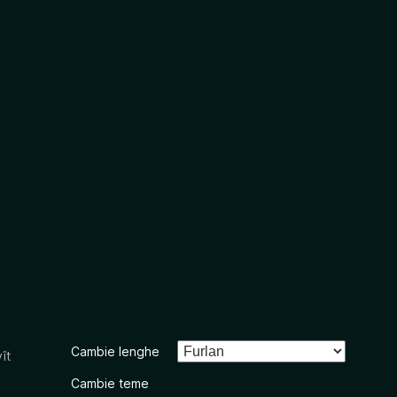
Cambie lenghe
ît
Cambie teme