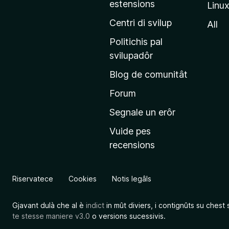
estensions
Linu
e
p
Centri di svilup
All
r
Politichis pal
i
svilupadôr
n
Blog de comunitât
c
i
Forum
p
Segnale un erôr
â
Vuide pes
l
recensions
d
a
l
Riservatece
Cookies
Notis legâls
s
î
Gjavant dulà che al è
indict
in mût diviers, i contignûts su chest 
t
te stesse maniere v3.0
o versions sucessivis.