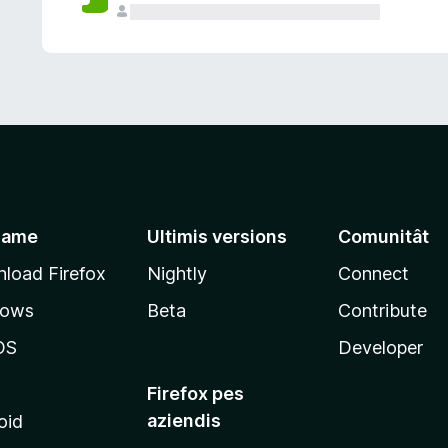
jame
Ultimis versions
Comunitât
load Firefox
Nightly
Connect
dows
Beta
Contribute
OS
Developer
Firefox pes
aziendis
oid