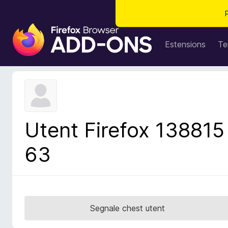
C
o
Estensions
Te
m
p
o
n
e
n
Utent Firefox 138815
t
s
63
a
d
i
z
i
Segnale chest utent
o
n