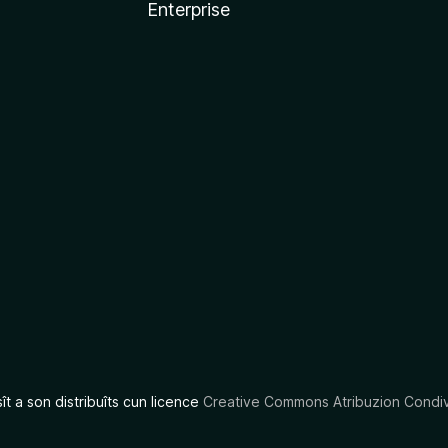
Enterprise
x
sît a son distribuîts cun licence
Creative Commons Atribuzion Condiv