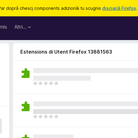
Par doprâ chescj components adizionâi tu scugnis
discjariâ Firefox
.
mis
Altri…
Estensions di Utent Firefox 13881563
N
o
s
o
n
a
N
n
o
c
s
j
o