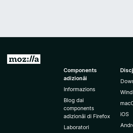
V
a
Components
Disc
a
adizionâi
Down
e
Informazions
p
Win
a
Blog dai
mac
g
components
j
iOS
adizionâi di Firefox
i
Andr
Laboratori
n