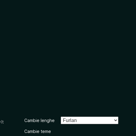
Cambie lenghe
ît
Cambie teme