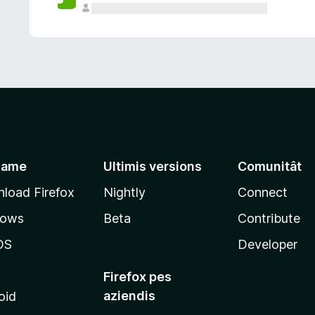
jame
Ultimis versions
Comunitât
load Firefox
Nightly
Connect
dows
Beta
Contribute
OS
Developer
Firefox pes
aziendis
oid