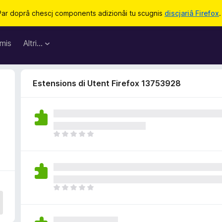
Par doprâ chescj components adizionâi tu scugnis
discjariâ Firefox
.
mis
Altri…
Estensions di Utent Firefox 13753928
9
N
o
s
o
n
a
N
n
o
c
s
j
o