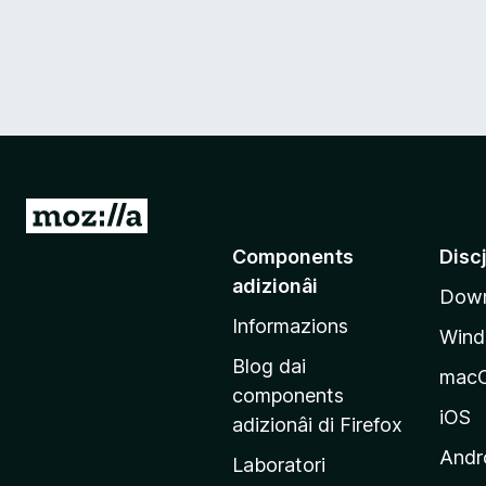
V
a
Components
Disc
a
adizionâi
Down
e
Informazions
p
Win
a
Blog dai
mac
g
components
j
iOS
adizionâi di Firefox
i
Andr
Laboratori
n