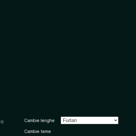
Cambie lenghe
ît
Cambie teme