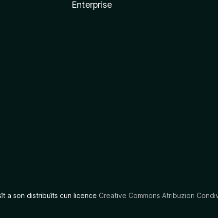
Enterprise
x
sît a son distribuîts cun licence
Creative Commons Atribuzion Condiv