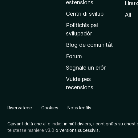
estensions
Linu
e
p
Centri di svilup
All
r
Politichis pal
i
svilupadôr
n
Blog de comunitât
c
i
Forum
p
Segnale un erôr
â
Vuide pes
l
recensions
d
a
l
Riservatece
Cookies
Notis legâls
s
î
Gjavant dulà che al è
indict
in mût diviers, i contignûts su chest 
t
te stesse maniere v3.0
o versions sucessivis.