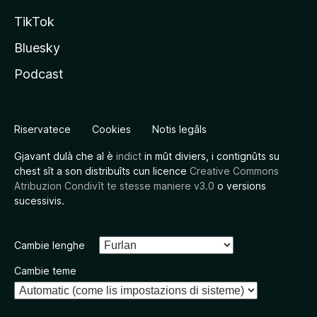
TikTok
Bluesky
Podcast
Riservatece
Cookies
Notis legâls
Gjavant dulà che al è
indict
in mût diviers, i contignûts su
chest sît a son distribuîts cun licence
Creative Commons
Atribuzion Condivît te stesse maniere v3.0
o versions
sucessivis.
Cambie lenghe
Cambie teme