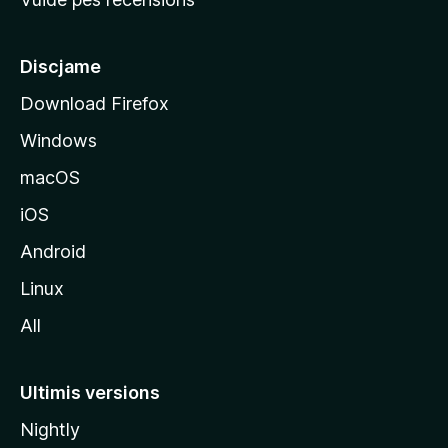
i
p
â
Discjame
l
Download Firefox
d
Windows
a
l
macOS
s
iOS
î
t
Android
M
Linux
o
All
z
i
l
Ultimis versions
l
Nightly
a