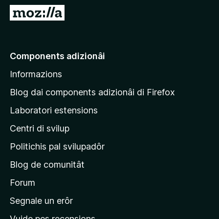
â
V
i
a
p
a
a
e
Components adizionâi
r
p
F
Informazions
a
i
g
r
Blog dai components adizionâi di Firefox
e
j
Laboratori estensions
f
i
o
Centri di svilup
n
x
e
Politichis pal svilupadôr
p
Blog de comunitât
r
i
Forum
n
Segnale un erôr
c
Vuide pes recensions