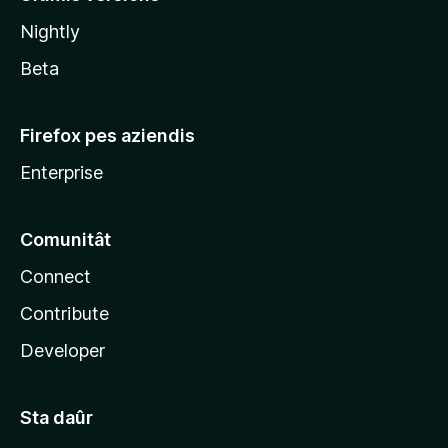
l
Nightly
a
Beta
Firefox pes aziendis
Enterprise
Comunitât
Connect
Contribute
Developer
Sta daûr