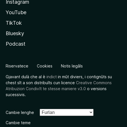
Instagram
YouTube
TikTok
Bluesky
Podcast
Riservatece
Cookies
Notis legâls
Gjavant dulà che al è
indict
in mût diviers, i contignûts su
chest sît a son distribuîts cun licence
Creative Commons
Atribuzion Condivît te stesse maniere v3.0
o versions
sucessivis.
Cambie lenghe
Cambie teme