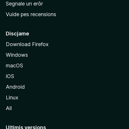
n
Segnale un erôr
c
Vuide pes recensions
i
p
â
Discjame
l
Download Firefox
d
Windows
a
l
macOS
s
iOS
î
t
Android
M
Linux
o
All
z
i
l
Ultimis versions