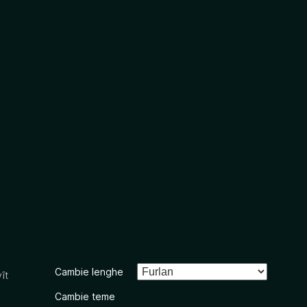
Cambie lenghe
ît
Cambie teme