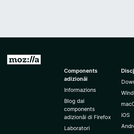
V
a
Components
Disc
a
adizionâi
Down
e
Informazions
p
Win
a
Blog dai
mac
g
components
j
iOS
adizionâi di Firefox
i
Andr
Laboratori
n