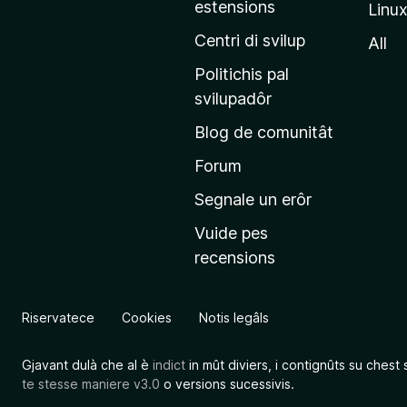
estensions
Linu
e
p
Centri di svilup
All
r
Politichis pal
i
svilupadôr
n
Blog de comunitât
c
i
Forum
p
Segnale un erôr
â
Vuide pes
l
recensions
d
a
l
Riservatece
Cookies
Notis legâls
s
î
Gjavant dulà che al è
indict
in mût diviers, i contignûts su chest 
t
te stesse maniere v3.0
o versions sucessivis.