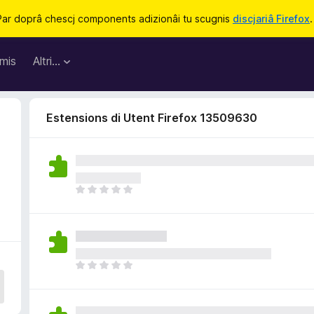
Par doprâ chescj components adizionâi tu scugnis
discjariâ Firefox
.
mis
Altri…
Estensions di Utent Firefox 13509630
6
N
o
s
o
n
a
N
n
o
c
s
j
o