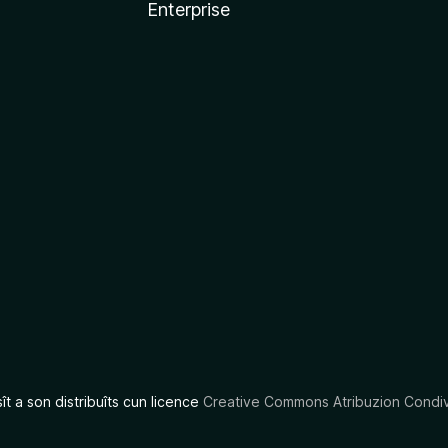
Enterprise
x
sît a son distribuîts cun licence
Creative Commons Atribuzion Condiv