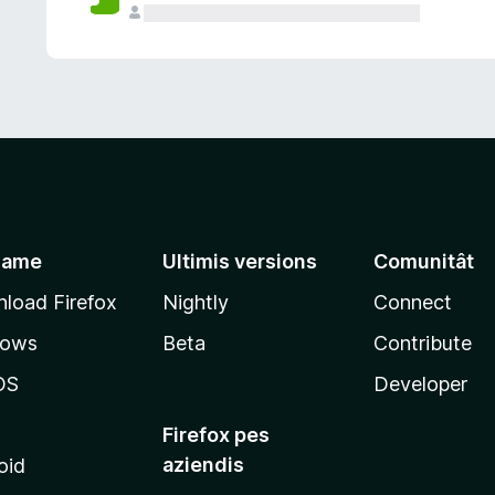
jame
Ultimis versions
Comunitât
load Firefox
Nightly
Connect
dows
Beta
Contribute
OS
Developer
Firefox pes
aziendis
oid