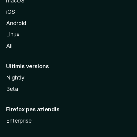
macOS
s
iOS
î
t
Android
M
Linux
o
All
z
i
l
Ultimis versions
l
Nightly
a
Beta
Firefox pes aziendis
Enterprise