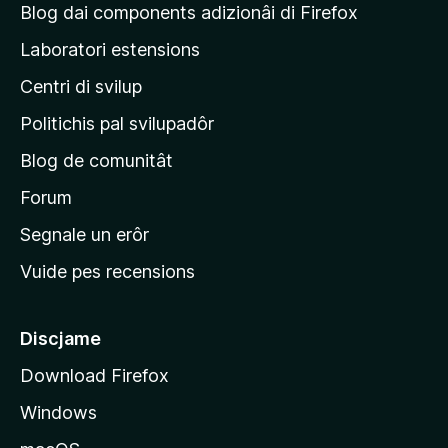
g
l
Blog dai components adizionâi di Firefox
o
u
j
n
Laboratori estensions
t
s
i
a
Centri di svilup
n
z
i
e
Politichis pal svilupadôr
o
p
n
Blog de comunitât
r
s
i
Forum
n
Segnale un erôr
c
Vuide pes recensions
i
p
â
Discjame
l
Download Firefox
d
Windows
a
l