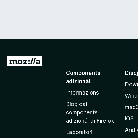
V
a
Components
Disc
a
adizionâi
Down
e
Informazions
p
Win
a
Blog dai
mac
g
components
j
iOS
adizionâi di Firefox
i
Andr
Laboratori
n