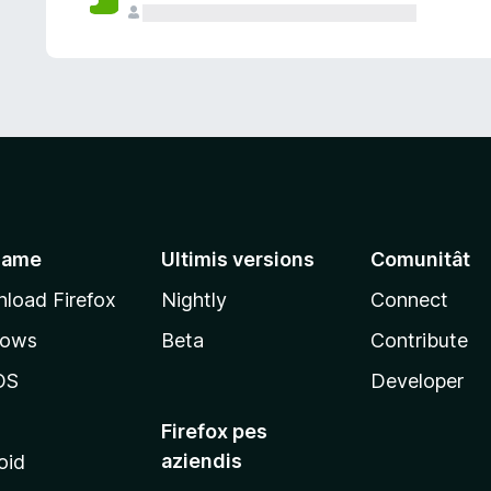
jame
Ultimis versions
Comunitât
load Firefox
Nightly
Connect
dows
Beta
Contribute
OS
Developer
Firefox pes
aziendis
oid