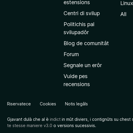
estensions
Linu
e
p
Centri di svilup
All
r
Politichis pal
i
svilupadôr
n
Blog de comunitât
c
i
Forum
p
Segnale un erôr
â
Vuide pes
l
recensions
d
a
l
Riservatece
Cookies
Notis legâls
s
î
Gjavant dulà che al è
indict
in mût diviers, i contignûts su chest 
t
te stesse maniere v3.0
o versions sucessivis.