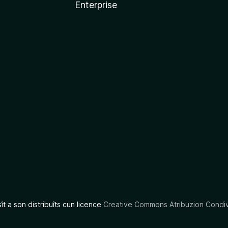
Enterprise
x
sît a son distribuîts cun licence
Creative Commons Atribuzion Condiv