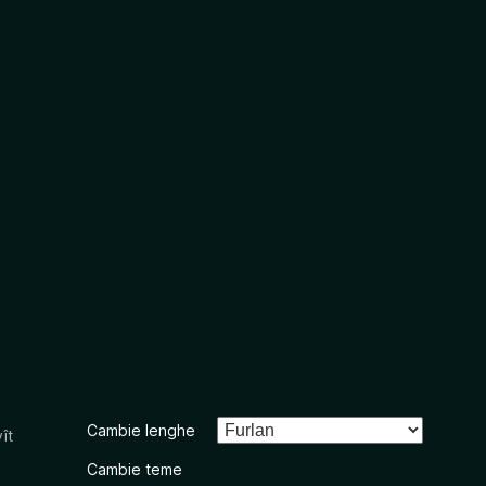
Cambie lenghe
ît
Cambie teme