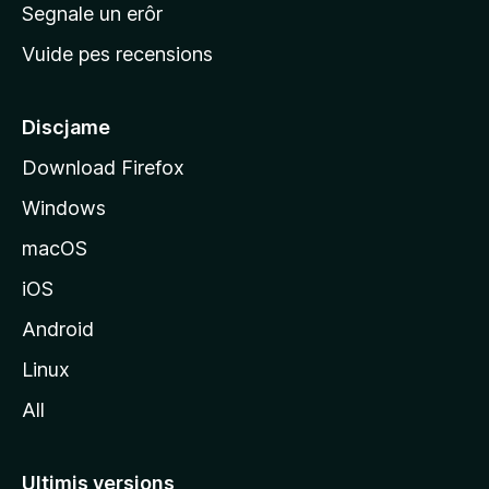
n
Segnale un erôr
c
Vuide pes recensions
i
p
â
Discjame
l
Download Firefox
d
Windows
a
l
macOS
s
iOS
î
t
Android
M
Linux
o
All
z
i
l
Ultimis versions