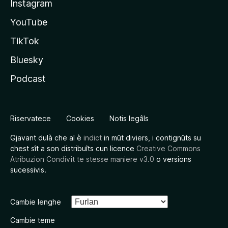
Instagram
YouTube
TikTok
Bluesky
Podcast
Riservatece
Cookies
Notis legâls
Gjavant dulà che al è
indict
in mût diviers, i contignûts su
chest sît a son distribuîts cun licence
Creative Commons
Atribuzion Condivît te stesse maniere v3.0
o versions
sucessivis.
Cambie lenghe
Cambie teme