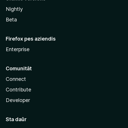
l
Nightly
a
Beta
Firefox pes aziendis
Enterprise
Comunitât
Connect
Contribute
Developer
Sta daûr