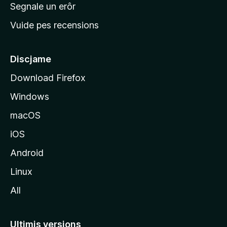
n
Segnale un erôr
c
Vuide pes recensions
i
p
â
Discjame
l
Download Firefox
d
Windows
a
l
macOS
s
iOS
î
t
Android
M
Linux
o
All
z
i
l
Ultimis versions