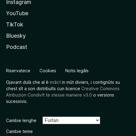
Instagram
YouTube
TikTok
Bluesky
Podcast
Riservatece
Cookies
Notis legâls
Gjavant dulà che al è
indict
in mût diviers, i contignûts su
chest sît a son distribuîts cun licence
Creative Commons
Atribuzion Condivît te stesse maniere v3.0
o versions
sucessivis.
Cambie lenghe
Cambie teme