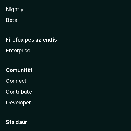
l
Nightly
a
Beta
Firefox pes aziendis
Enterprise
Comunitât
Connect
Contribute
Developer
Sta daûr