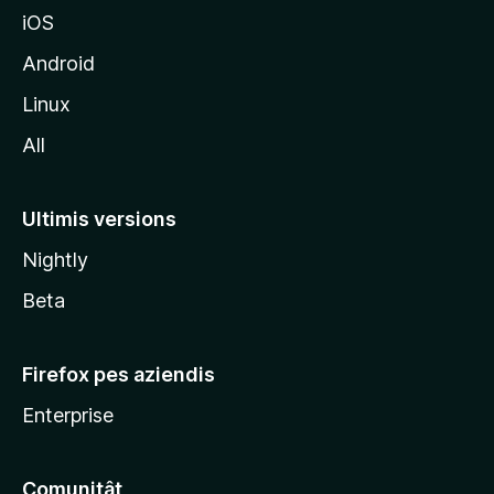
s
iOS
î
t
Android
M
Linux
o
All
z
i
l
Ultimis versions
l
Nightly
a
Beta
Firefox pes aziendis
Enterprise
Comunitât