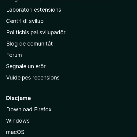
u
j
n
Laboratori estensions
t
s
i
a
Centri di svilup
n
z
i
e
Politichis pal svilupadôr
o
p
n
Blog de comunitât
r
s
i
Forum
n
Segnale un erôr
c
Vuide pes recensions
i
p
â
Discjame
l
Download Firefox
d
Windows
a
l
macOS