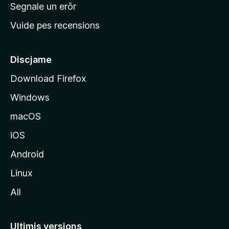
n
Segnale un erôr
c
Vuide pes recensions
i
p
â
Discjame
l
Download Firefox
d
Windows
a
l
macOS
s
iOS
î
t
Android
M
Linux
o
All
z
i
l
Ultimis versions