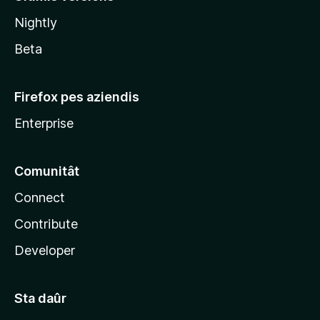
l
Nightly
a
Beta
Firefox pes aziendis
Enterprise
Comunitât
Connect
Contribute
Developer
Sta daûr