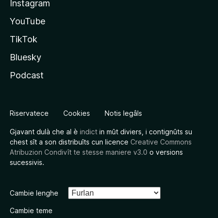
Instagram
YouTube
TikTok
Bluesky
Podcast
Riservatece
Cookies
Notis legâls
Gjavant dulà che al è
indict
in mût diviers, i contignûts su
chest sît a son distribuîts cun licence
Creative Commons
Atribuzion Condivît te stesse maniere v3.0
o versions
sucessivis.
Cambie lenghe
Cambie teme