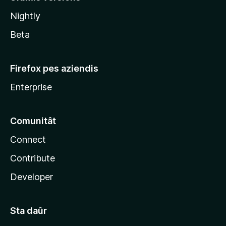
l
Nightly
a
Beta
Firefox pes aziendis
Enterprise
Comunitât
Connect
Contribute
Developer
Sta daûr