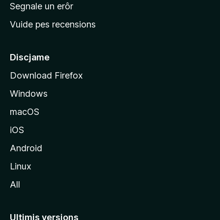
n
Segnale un erôr
c
Vuide pes recensions
i
p
â
Discjame
l
Download Firefox
d
Windows
a
l
macOS
s
iOS
î
t
Android
M
Linux
o
All
z
i
l
Ultimis versions