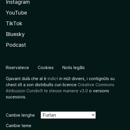
Instagram
YouTube
TikTok
Bluesky
Podcast
Riservatece
Cookies
Notis legâls
Gjavant dulà che al è
indict
in mût diviers, i contignûts su
chest sît a son distribuîts cun licence
Creative Commons
Atribuzion Condivît te stesse maniere v3.0
o versions
sucessivis.
Cambie lenghe
Cambie teme