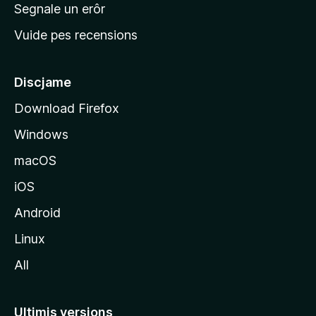
n
Segnale un erôr
c
Vuide pes recensions
i
p
â
Discjame
l
Download Firefox
d
Windows
a
l
macOS
s
iOS
î
t
Android
M
Linux
o
All
z
i
l
Ultimis versions