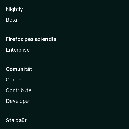
l
Nightly
a
Beta
Firefox pes aziendis
Enterprise
Comunitât
Connect
Contribute
Developer
Sta daûr