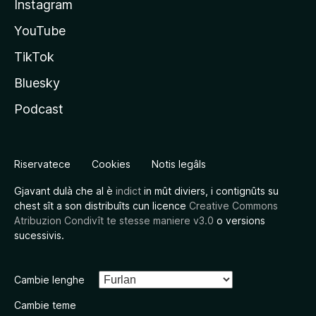
Instagram
YouTube
TikTok
Bluesky
Podcast
Riservatece
Cookies
Notis legâls
Gjavant dulà che al è
indict
in mût diviers, i contignûts su
chest sît a son distribuîts cun licence
Creative Commons
Atribuzion Condivît te stesse maniere v3.0
o versions
sucessivis.
Cambie lenghe
Cambie teme