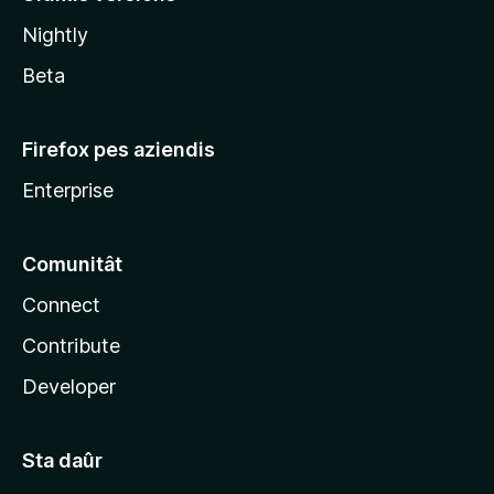
l
Nightly
a
Beta
Firefox pes aziendis
Enterprise
Comunitât
Connect
Contribute
Developer
Sta daûr