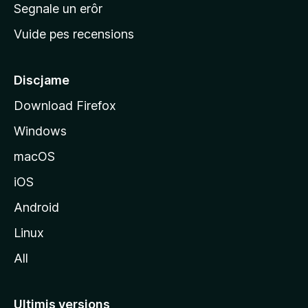
n
Segnale un erôr
c
Vuide pes recensions
i
p
â
Discjame
l
Download Firefox
d
Windows
a
l
macOS
s
iOS
î
t
Android
M
Linux
o
All
z
i
l
Ultimis versions