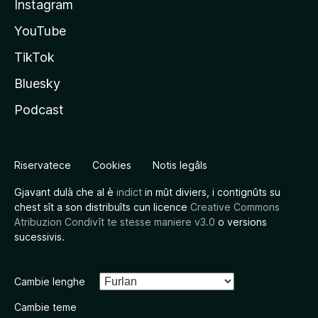
Instagram
YouTube
TikTok
Bluesky
Podcast
Riservatece
Cookies
Notis legâls
Gjavant dulà che al è
indict
in mût diviers, i contignûts su
chest sît a son distribuîts cun licence
Creative Commons
Atribuzion Condivît te stesse maniere v3.0
o versions
sucessivis.
Cambie lenghe
Cambie teme