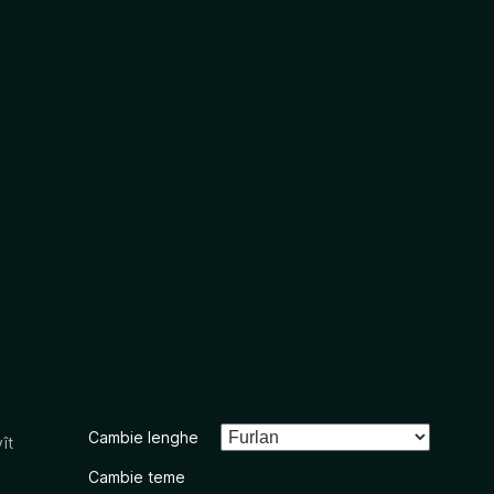
Cambie lenghe
ît
Cambie teme