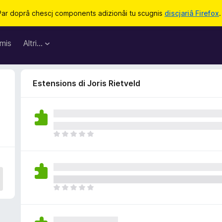
Par doprâ chescj components adizionâi tu scugnis
discjariâ Firefox
.
mis
Altri…
Estensions di Joris Rietveld
N
o
s
o
n
a
N
n
o
c
s
j
o