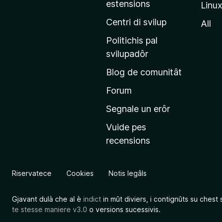
estensions
Linu
e
p
Centri di svilup
All
r
Politichis pal
i
svilupadôr
n
Blog de comunitât
c
i
Forum
p
Segnale un erôr
â
Vuide pes
l
recensions
d
a
l
Riservatece
Cookies
Notis legâls
s
î
Gjavant dulà che al è
indict
in mût diviers, i contignûts su chest 
t
te stesse maniere v3.0
o versions sucessivis.