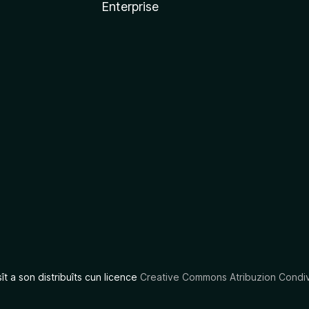
Enterprise
x
sît a son distribuîts cun licence
Creative Commons Atribuzion Condiv