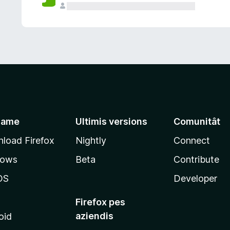
jame
Ultimis versions
Comunitât
load Firefox
Nightly
Connect
dows
Beta
Contribute
OS
Developer
Firefox pes
aziendis
oid