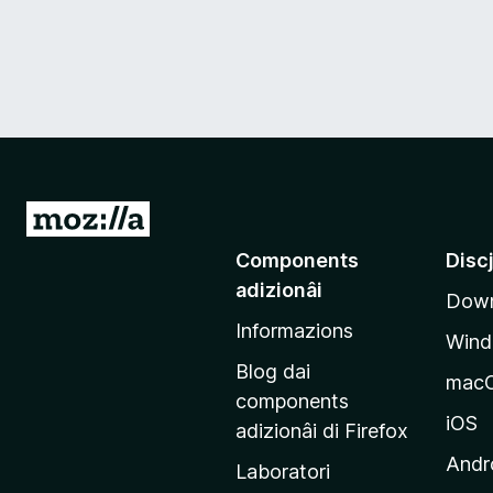
V
a
Components
Disc
a
adizionâi
Down
e
Informazions
p
Win
a
Blog dai
mac
g
components
j
iOS
adizionâi di Firefox
i
Andr
Laboratori
n