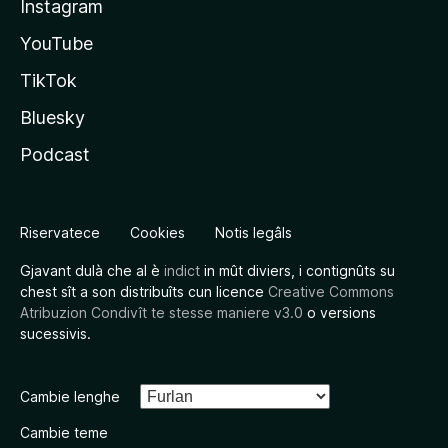
Instagram
YouTube
TikTok
Bluesky
Podcast
Riservatece
Cookies
Notis legâls
Gjavant dulà che al è
indict
in mût diviers, i contignûts su
chest sît a son distribuîts cun licence
Creative Commons
Atribuzion Condivît te stesse maniere v3.0
o versions
sucessivis.
Cambie lenghe
Cambie teme