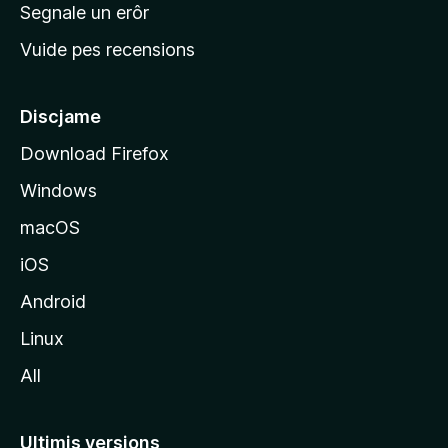
n
Segnale un erôr
c
Vuide pes recensions
i
p
â
Discjame
l
Download Firefox
d
Windows
a
l
macOS
s
iOS
î
t
Android
M
Linux
o
All
z
i
l
Ultimis versions