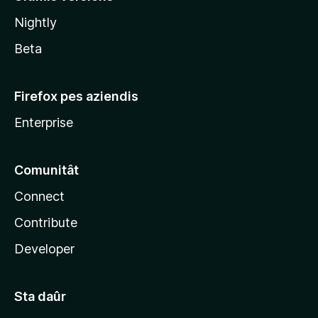
l
Nightly
a
Beta
Firefox pes aziendis
Enterprise
Comunitât
Connect
Contribute
Developer
Sta daûr