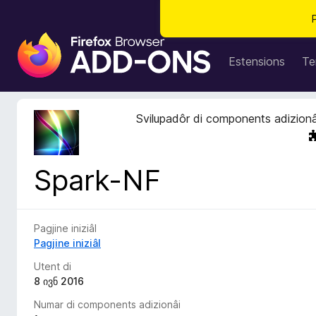
C
o
Estensions
Te
m
p
o
Svilupadôr di components adizionâ
n
e
n
Spark-NF
t
s
a
d
Pagjine iniziâl
i
Pagjine iniziâl
z
Utent di
i
8 ივნ 2016
o
Numar di components adizionâi
n