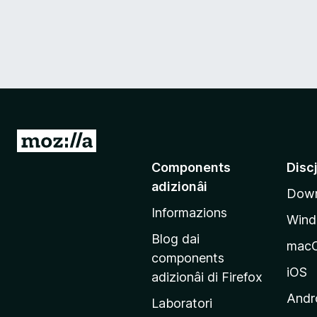
V
a
Components
Disc
a
adizionâi
Down
e
Informazions
p
Win
a
Blog dai
mac
g
components
j
iOS
adizionâi di Firefox
i
Andr
Laboratori
n