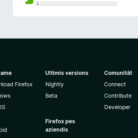
jame
Ultimis versions
Comunitât
load Firefox
Nightly
Connect
dows
Beta
Contribute
OS
Developer
Firefox pes
aziendis
oid