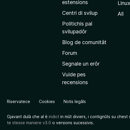
estensions
Linu
e
p
Centri di svilup
All
r
Politichis pal
i
svilupadôr
n
Blog de comunitât
c
i
Forum
p
Segnale un erôr
â
Vuide pes
l
recensions
d
a
l
Riservatece
Cookies
Notis legâls
s
î
Gjavant dulà che al è
indict
in mût diviers, i contignûts su chest 
t
te stesse maniere v3.0
o versions sucessivis.