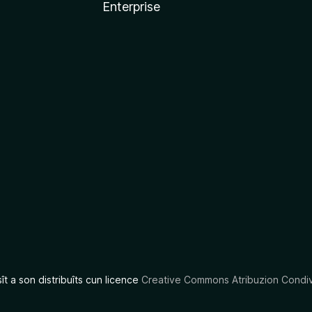
Enterprise
x
sît a son distribuîts cun licence
Creative Commons Atribuzion Condiv