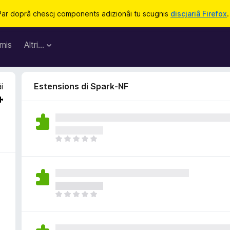
Par doprâ chescj components adizionâi tu scugnis
discjariâ Firefox
.
mis
Altri…
i
Estensions di Spark-NF
N
o
s
o
n
a
N
n
o
c
s
j
o