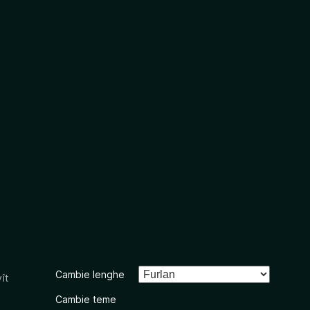
Cambie lenghe
ît
Cambie teme