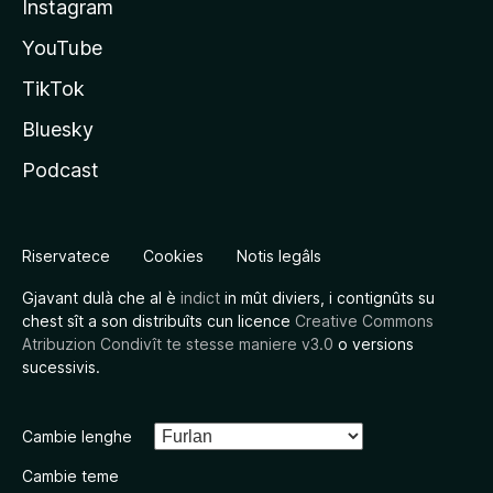
Instagram
YouTube
TikTok
Bluesky
Podcast
Riservatece
Cookies
Notis legâls
Gjavant dulà che al è
indict
in mût diviers, i contignûts su
chest sît a son distribuîts cun licence
Creative Commons
Atribuzion Condivît te stesse maniere v3.0
o versions
sucessivis.
Cambie lenghe
Cambie teme