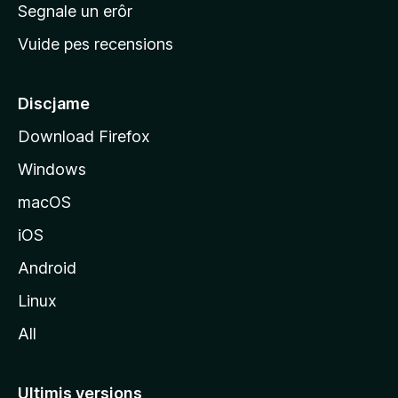
n
Segnale un erôr
c
Vuide pes recensions
i
p
â
Discjame
l
Download Firefox
d
Windows
a
l
macOS
s
iOS
î
t
Android
M
Linux
o
All
z
i
l
Ultimis versions