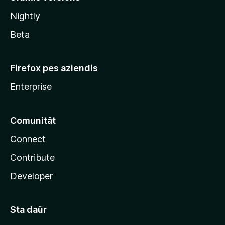
l
Nightly
a
Beta
Firefox pes aziendis
Enterprise
Comunitât
Connect
Contribute
Developer
Sta daûr