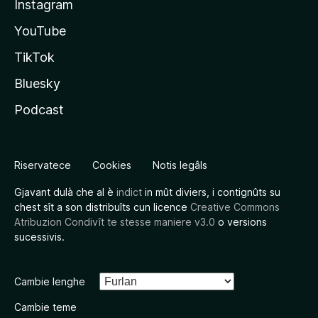
Instagram
YouTube
TikTok
Bluesky
Podcast
Riservatece
Cookies
Notis legâls
Gjavant dulà che al è
indict
in mût diviers, i contignûts su
chest sît a son distribuîts cun licence
Creative Commons
Atribuzion Condivît te stesse maniere v3.0
o versions
sucessivis.
Cambie lenghe
Cambie teme