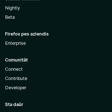
l
Nightly
a
Beta
Firefox pes aziendis
Enterprise
Comunitât
Connect
Contribute
Developer
Sta daûr