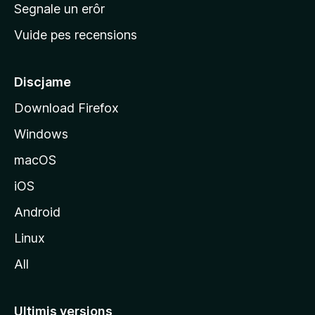
n
Segnale un erôr
c
Vuide pes recensions
i
p
â
Discjame
l
Download Firefox
d
Windows
a
l
macOS
s
iOS
î
t
Android
M
Linux
o
All
z
i
l
Ultimis versions