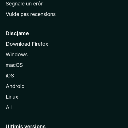
n
Segnale un erôr
c
Vuide pes recensions
i
p
â
Discjame
l
Download Firefox
d
Windows
a
l
macOS
s
iOS
î
t
Android
M
Linux
o
All
z
i
l
Ultimis versions