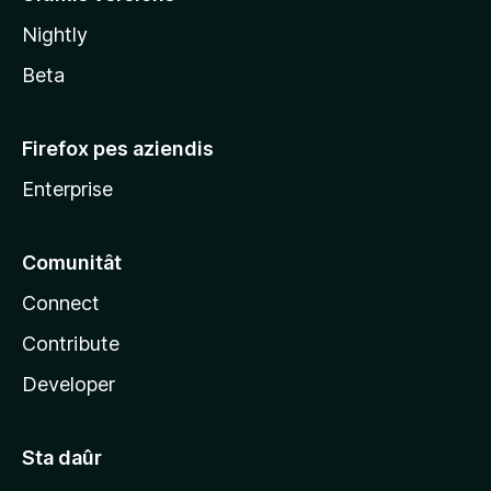
l
Nightly
a
Beta
Firefox pes aziendis
Enterprise
Comunitât
Connect
Contribute
Developer
Sta daûr