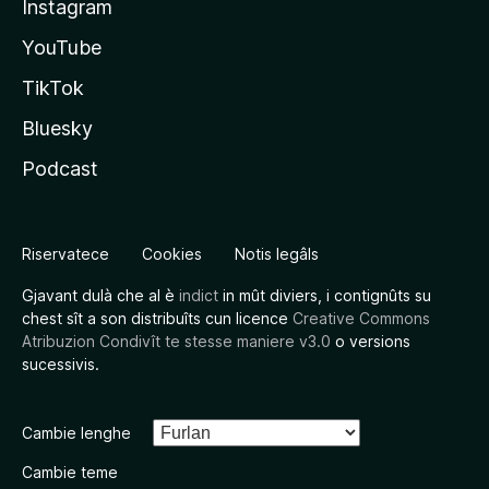
Instagram
YouTube
TikTok
Bluesky
Podcast
Riservatece
Cookies
Notis legâls
Gjavant dulà che al è
indict
in mût diviers, i contignûts su
chest sît a son distribuîts cun licence
Creative Commons
Atribuzion Condivît te stesse maniere v3.0
o versions
sucessivis.
Cambie lenghe
Cambie teme