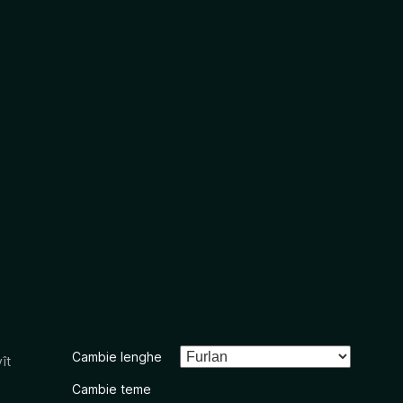
Cambie lenghe
ît
Cambie teme