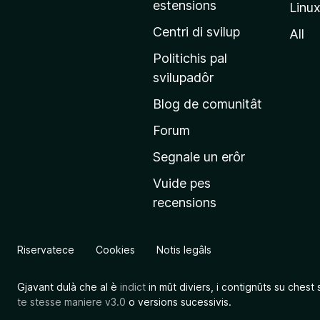
estensions
Linu
e
p
Centri di svilup
All
r
Politichis pal
i
svilupadôr
n
Blog de comunitât
c
i
Forum
p
Segnale un erôr
â
Vuide pes
l
recensions
d
a
l
Riservatece
Cookies
Notis legâls
s
î
Gjavant dulà che al è
indict
in mût diviers, i contignûts su chest 
t
te stesse maniere v3.0
o versions sucessivis.