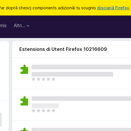
Par doprâ chescj components adizionâi tu scugnis
discjariâ Firefox
.
mis
Altri…
Estensions di Utent Firefox 10216609
N
o
s
o
n
a
N
n
o
c
s
j
o