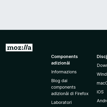
V
a
Components
Disc
a
adizionâi
Down
e
Informazions
p
Win
a
Blog dai
mac
g
components
j
iOS
adizionâi di Firefox
i
Andr
Laboratori
n