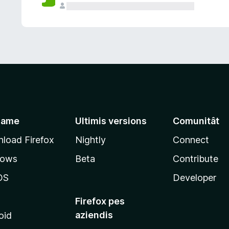
jame
Ultimis versions
Comunitât
load Firefox
Nightly
Connect
dows
Beta
Contribute
OS
Developer
Firefox pes
aziendis
oid