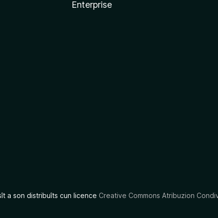
Enterprise
x
sît a son distribuîts cun licence
Creative Commons Atribuzion Condiv