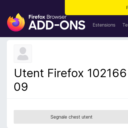
C
o
Estensions
Te
m
p
o
n
e
n
Utent Firefox 102166
t
s
09
a
d
i
z
i
Segnale chest utent
o
n