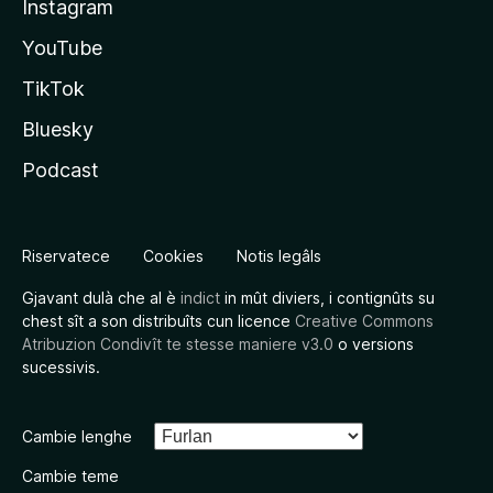
Instagram
YouTube
TikTok
Bluesky
Podcast
Riservatece
Cookies
Notis legâls
Gjavant dulà che al è
indict
in mût diviers, i contignûts su
chest sît a son distribuîts cun licence
Creative Commons
Atribuzion Condivît te stesse maniere v3.0
o versions
sucessivis.
Cambie lenghe
Cambie teme