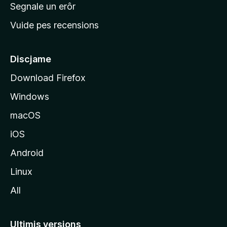
n
Segnale un erôr
c
Vuide pes recensions
i
p
â
Discjame
l
Download Firefox
d
Windows
a
l
macOS
s
iOS
î
t
Android
M
Linux
o
All
z
i
l
Ultimis versions