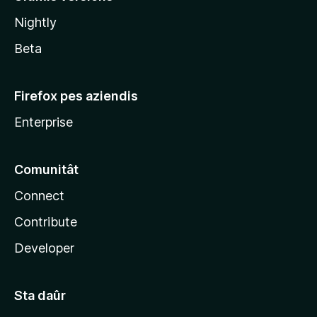
l
Nightly
a
Beta
Firefox pes aziendis
Enterprise
Comunitât
Connect
Contribute
Developer
Sta daûr