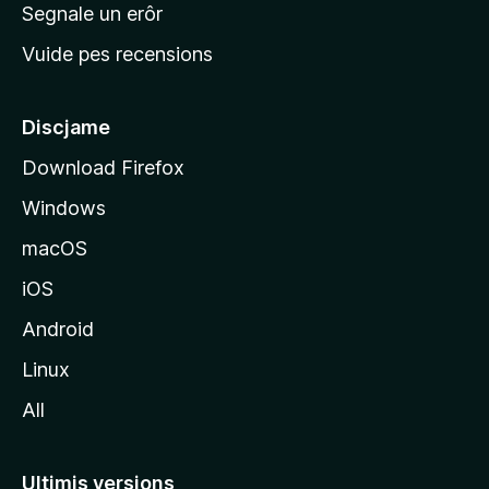
n
Segnale un erôr
c
Vuide pes recensions
i
p
â
Discjame
l
Download Firefox
d
Windows
a
l
macOS
s
iOS
î
t
Android
M
Linux
o
All
z
i
l
Ultimis versions