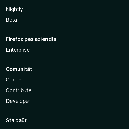
l
Nightly
a
Beta
Firefox pes aziendis
Enterprise
Comunitât
Connect
Contribute
Developer
Sta daûr