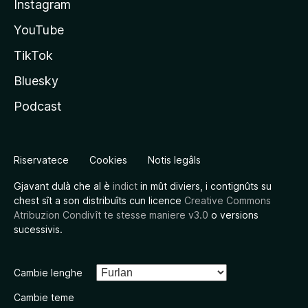
Instagram
YouTube
TikTok
Bluesky
Podcast
Riservatece
Cookies
Notis legâls
Gjavant dulà che al è
indict
in mût diviers, i contignûts su
chest sît a son distribuîts cun licence
Creative Commons
Atribuzion Condivît te stesse maniere v3.0
o versions
sucessivis.
Cambie lenghe
Cambie teme