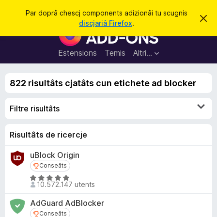
C
Jentre
Par doprâ chescj components adizionâi tu scugnis
S
î
discjariâ Firefox
.
i
C
r
e
o
r
e
m
Estensions
Temis
Altri…
c
p
h
e
o
s
822 risultâts cjatâts cun etichete ad blocker
n
t
a
e
v
Filtre risultâts
n
î
s
t
s
Risultâts de ricercje
a
uBlock Origin
d
Conseâts
Conseâts
i
z
V
10.572.147 utents
a
i
l
o
AdGuard AdBlocker
u
n
Conseâts
Conseâts