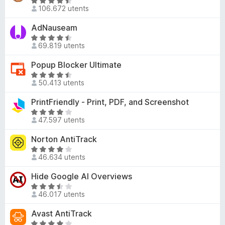
e
V
s
t
106.672 utents
4
a
u
a
,
l
AdNauseam
5
d
2
u
e
V
s
t
69.819 utents
3
a
u
a
,
l
Popup Blocker Ultimate
5
d
6
u
e
V
s
t
50.413 utents
4
a
u
a
,
l
PrintFriendly - Print, PDF, and Screenshot
5
d
6
u
e
V
s
t
47.597 utents
4
a
u
a
,
l
Norton AntiTrack
5
d
7
u
e
V
s
t
46.634 utents
4
a
u
a
,
l
Hide Google AI Overviews
5
d
7
u
e
V
s
t
46.017 utents
4
a
u
a
,
l
Avast AntiTrack
5
d
2
u
e
V