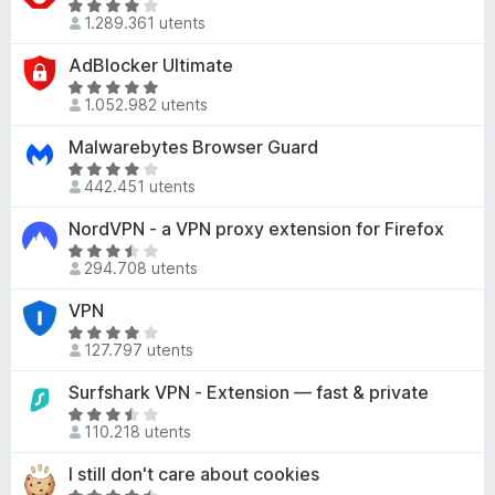
4
V
5
t
1.289.361 utents
,
a
a
4
l
AdBlocker Ultimate
d
s
u
V
e
u
t
1.052.982 utents
a
4
5
a
l
,
Malwarebytes Browser Guard
d
u
6
e
V
t
s
442.451 utents
4
a
a
u
,
l
NordVPN - a VPN proxy extension for Firefox
d
5
2
u
e
V
s
t
294.708 utents
4
a
u
a
,
l
VPN
5
d
8
u
e
V
s
t
127.797 utents
4
a
u
a
,
l
Surfshark VPN - Extension — fast & private
5
d
2
u
e
V
s
t
110.218 utents
3
a
u
a
,
l
I still don't care about cookies
5
d
7
u