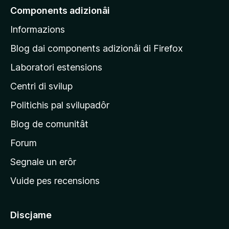
e
Components adizionâi
p
Informazions
a
g
Blog dai components adizionâi di Firefox
j
Laboratori estensions
i
Centri di svilup
n
e
Politichis pal svilupadôr
p
Blog de comunitât
r
i
Forum
n
Segnale un erôr
c
Vuide pes recensions
i
p
â
Discjame
l