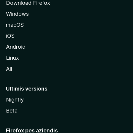
Download Firefox
d
Windows
a
l
macOS
s
iOS
î
t
Android
M
Linux
o
All
z
i
l
Ultimis versions
l
Nightly
a
Beta
Firefox pes aziendis