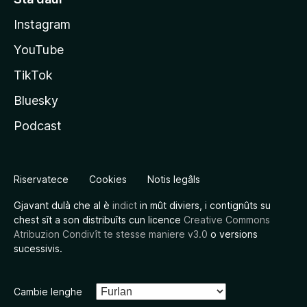
Instagram
YouTube
TikTok
Bluesky
Podcast
Riservatece
Cookies
Notis legâls
Gjavant dulà che al è
indict
in mût diviers, i contignûts su
chest sît a son distribuîts cun licence
Creative Commons
Atribuzion Condivît te stesse maniere v3.0
o versions
sucessivis.
Cambie lenghe