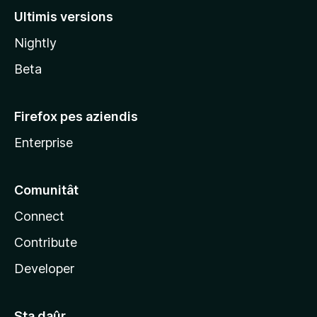
l
Ultimis versions
l
Nightly
a
Beta
Firefox pes aziendis
Enterprise
Comunitât
Connect
Contribute
Developer
Sta daûr