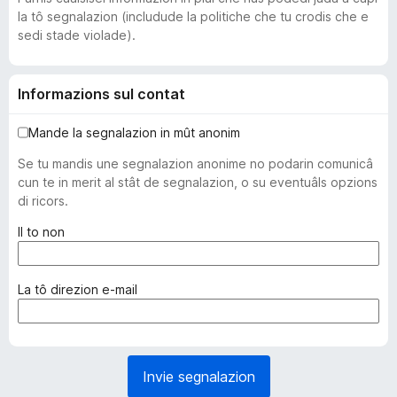
la tô segnalazion (includude la politiche che tu crodis che e
sedi stade violade).
Informazions sul contat
Mande la segnalazion in mût anonim
Se tu mandis une segnalazion anonime no podarin comunicâ
cun te in merit al stât de segnalazion, o su eventuâls opzions
di ricors.
(
Il to non
o
b
l
(
La tô direzion e-mail
i
o
g
b
a
l
t
i
Invie segnalazion
o
g