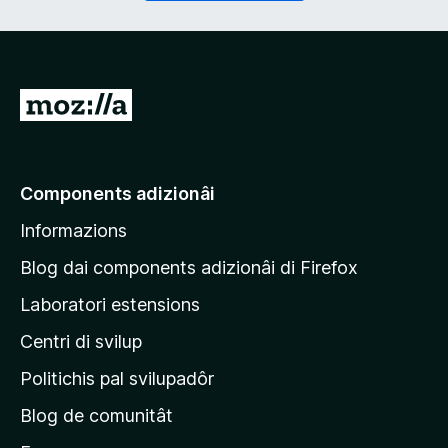
r
a
i
t
)
o
r
i
V
e
a
)
a
e
Components adizionâi
p
Informazions
a
g
Blog dai components adizionâi di Firefox
j
Laboratori estensions
i
Centri di svilup
n
e
Politichis pal svilupadôr
p
Blog de comunitât
r