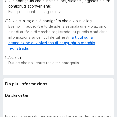
Al à contignûts che a incitin al odi, violents, ingjanôs o altris
â
contignûts sconvenients
i
Esempli: al conten imagjins razistis.
p
Al viole la leç o al à contignûts che a violin la leç
a
Esempli: fraude. (Se tu desideris segnalâ une violazion di
r
dirit di autôr o di marche regjistrade, tu puedis cjatâ altris
F
informazions su cemût fâle tal nestri
articul su la
i
segnalazion di violazions di copyright o marchis
regjistradis
).
r
e
Alc altri
f
Dut ce che nol jentre tes altris categoriis.
o
x
Da plui informazions
Da plui detais
Furnìs cualsisei informazion in plui che nus podedi judâ a capî