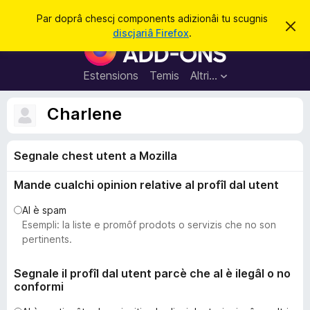
C
Jentre
Par doprâ chescj components adizionâi tu scugnis
S
î
discjariâ Firefox
.
i
C
r
e
o
r
e
m
Estensions
Temis
Altri…
c
p
h
e
o
Charlene
s
n
t
a
e
v
Segnale chest utent a Mozilla
n
î
s
t
Mande cualchi opinion relative al profîl dal utent
s
a
Al è spam
d
Esempli: la liste e promôf prodots o servizis che no son
i
pertinents.
z
i
Segnale il profîl dal utent parcè che al è ilegâl o no
conformi
o
n