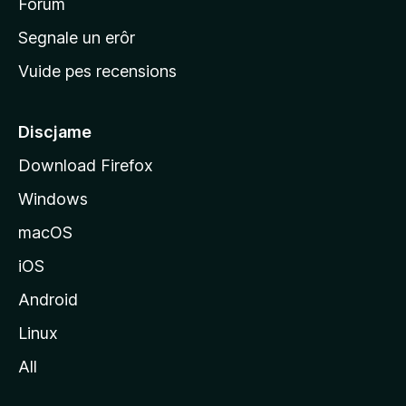
i
Forum
n
Segnale un erôr
c
Vuide pes recensions
i
p
â
Discjame
l
Download Firefox
d
Windows
a
l
macOS
s
iOS
î
t
Android
M
Linux
o
All
z
i