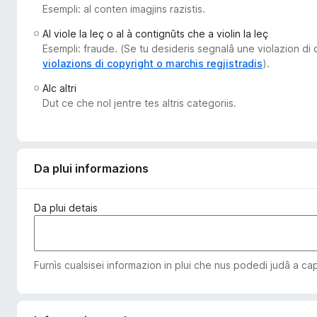
Esempli: al conten imagjins razistis.
â
i
Al viole la leç o al à contignûts che a violin la leç
p
Esempli: fraude. (Se tu desideris segnalâ une violazion di di
a
violazions di copyright o marchis regjistradis
).
r
Alc altri
F
Dut ce che nol jentre tes altris categoriis.
i
r
e
f
Da plui informazions
o
x
Da plui detais
Furnìs cualsisei informazion in plui che nus podedi judâ a ca