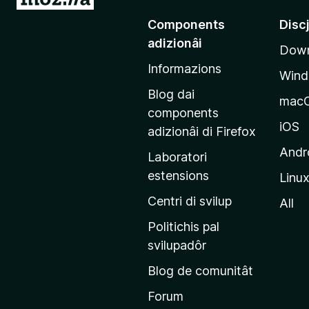
a
Components
Disc
a
adizionâi
Down
e
Informazions
p
Win
a
Blog dai
mac
g
components
j
iOS
adizionâi di Firefox
i
Andr
Laboratori
n
estensions
Linu
e
p
Centri di svilup
All
r
Politichis pal
i
svilupadôr
n
Blog de comunitât
c
i
Forum