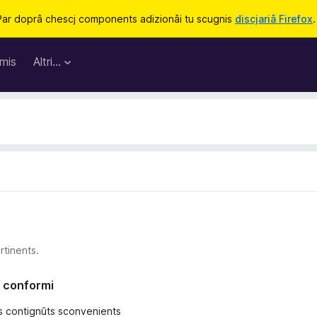
Par doprâ chescj components adizionâi tu scugnis
discjariâ Firefox
.
mis
Altri…
rtinents.
no conformi
tris contignûts sconvenients