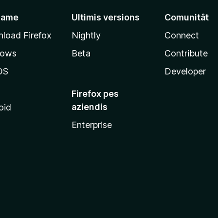
jame
Ultimis versions
Comunitât
load Firefox
Nightly
Connect
dows
Beta
Contribute
OS
Developer
Firefox pes
aziendis
oid
Enterprise
x