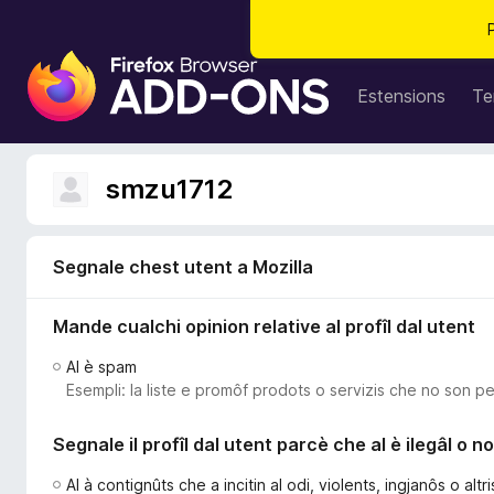
C
o
Estensions
Te
m
p
o
smzu1712
n
e
n
Segnale chest utent a Mozilla
t
s
Mande cualchi opinion relative al profîl dal utent
a
d
Al è spam
i
Esempli: la liste e promôf prodots o servizis che no son pe
z
i
Segnale il profîl dal utent parcè che al è ilegâl o 
o
n
Al à contignûts che a incitin al odi, violents, ingjanôs o al