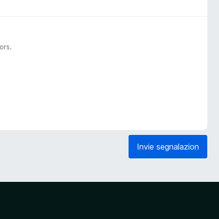
ors.
Invie segnalazion