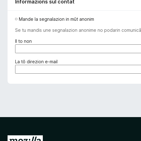
Informazions sul contat
Mande la segnalazion in mût anonim
Se tu mandis une segnalazion anonime no podarin comunicâ cu
(
Il to non
o
b
l
(
La tô direzion e-mail
i
o
g
b
a
l
t
i
o
g
r
a
i
t
)
o
r
i
e
V
)