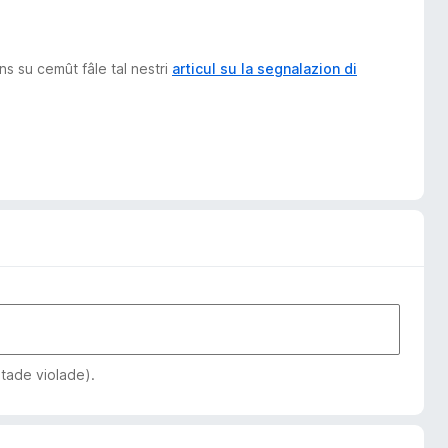
ons su cemût fâle tal nestri
articul su la segnalazion di
stade violade).