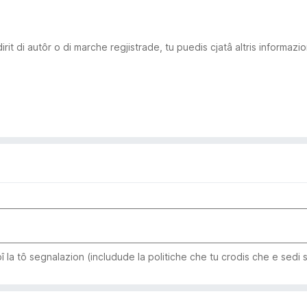
rit di autôr o di marche regjistrade, tu puedis cjatâ altris informazi
pî la tô segnalazion (includude la politiche che tu crodis che e sedi 