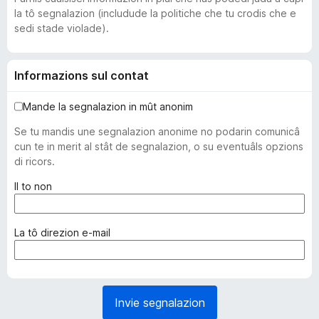
la tô segnalazion (includude la politiche che tu crodis che e
sedi stade violade).
Informazions sul contat
Mande la segnalazion in mût anonim
Se tu mandis une segnalazion anonime no podarin comunicâ
cun te in merit al stât de segnalazion, o su eventuâls opzions
di ricors.
(
Il to non
o
b
l
(
La tô direzion e-mail
i
o
g
b
a
l
t
i
Invie segnalazion
o
g