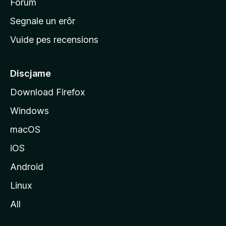
i
Forum
n
Segnale un erôr
c
Vuide pes recensions
i
p
â
Discjame
l
Download Firefox
d
Windows
a
l
macOS
s
iOS
î
t
Android
M
Linux
o
All
z
i