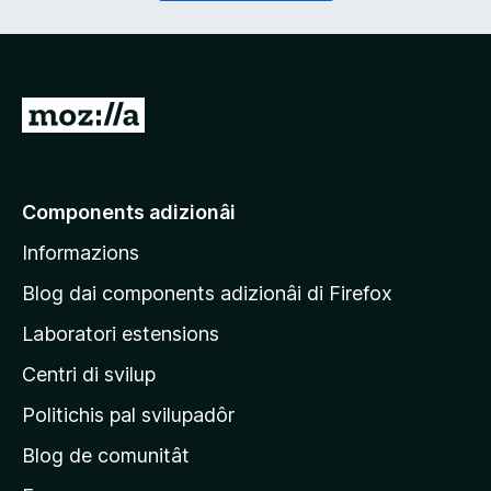
r
a
i
t
)
o
r
i
V
e
a
)
a
e
Components adizionâi
p
Informazions
a
g
Blog dai components adizionâi di Firefox
j
Laboratori estensions
i
Centri di svilup
n
e
Politichis pal svilupadôr
p
Blog de comunitât
r