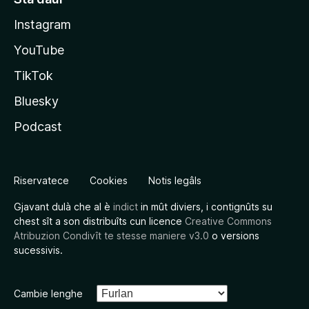
Instagram
YouTube
TikTok
Bluesky
Podcast
Riservatece
Cookies
Notis legâls
Gjavant dulà che al è
indict
in mût diviers, i contignûts su
chest sît a son distribuîts cun licence
Creative Commons
Atribuzion Condivît te stesse maniere v3.0
o versions
sucessivis.
Cambie lenghe