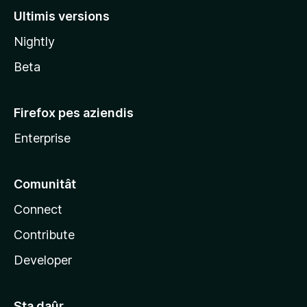
l
Ultimis versions
l
Nightly
a
Beta
Firefox pes aziendis
Enterprise
Comunitât
Connect
Contribute
Developer
Sta daûr