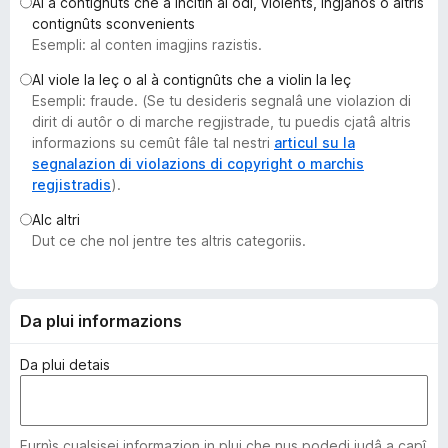
Al à contignûts che a incitin al odi, violents, ingjanôs o altris
â
contignûts sconvenients
i
Esempli: al conten imagjins razistis.
p
Al viole la leç o al à contignûts che a violin la leç
a
Esempli: fraude. (Se tu desideris segnalâ une violazion di
r
dirit di autôr o di marche regjistrade, tu puedis cjatâ altris
F
informazions su cemût fâle tal nestri
articul su la
i
segnalazion di violazions di copyright o marchis
regjistradis
).
r
e
Alc altri
f
Dut ce che nol jentre tes altris categoriis.
o
x
Da plui informazions
Da plui detais
Furnìs cualsisei informazion in plui che nus podedi judâ a capî