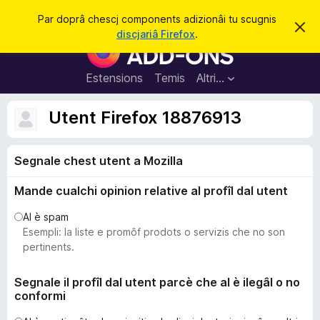
C
Jentre
Par doprâ chescj components adizionâi tu scugnis
S
î
discjariâ Firefox
.
i
C
r
e
o
r
e
m
Estensions
Temis
Altri…
c
p
h
e
o
Utent Firefox 18876913
s
n
t
a
e
v
Segnale chest utent a Mozilla
n
î
s
t
Mande cualchi opinion relative al profîl dal utent
s
a
Al è spam
d
Esempli: la liste e promôf prodots o servizis che no son
i
pertinents.
z
i
Segnale il profîl dal utent parcè che al è ilegâl o no
conformi
o
n