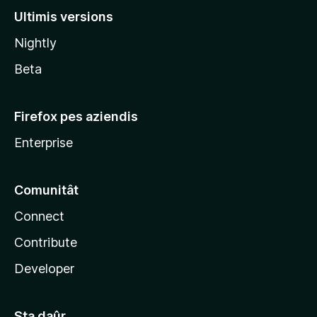
l
Ultimis versions
l
Nightly
a
Beta
Firefox pes aziendis
Enterprise
Comunitât
Connect
Contribute
Developer
Sta daûr