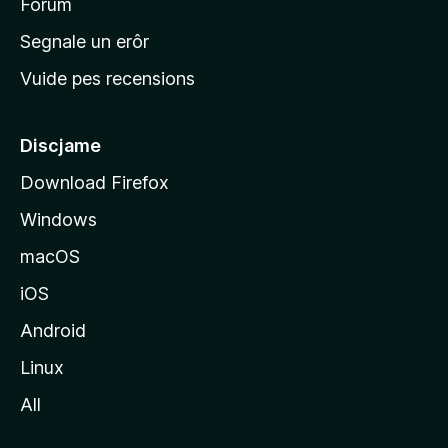
i
Forum
n
Segnale un erôr
c
Vuide pes recensions
i
p
â
Discjame
l
Download Firefox
d
Windows
a
l
macOS
s
iOS
î
t
Android
M
Linux
o
All
z
i