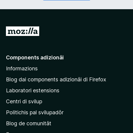
r
a
i
t
)
o
r
i
V
e
a
)
a
e
Components adizionâi
p
Informazions
a
g
Blog dai components adizionâi di Firefox
j
Laboratori estensions
i
Centri di svilup
n
e
Politichis pal svilupadôr
p
Blog de comunitât
r