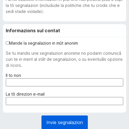
la tô segnalazion (includude la politiche che tu crodis che e
sedi stade violade).
Informazions sul contat
Mande la segnalazion in mût anonim
Se tu mandis une segnalazion anonime no podarin comunicâ
cun te in merit al stât de segnalazion, o su eventuâls opzions
di ricors.
(
Il to non
o
b
l
(
La tô direzion e-mail
i
o
g
b
a
l
t
i
Invie segnalazion
o
g