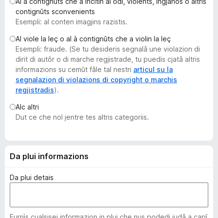
Al à contignûts che a incitin al odi, violents, ingjanôs o altris
â
contignûts sconvenients
i
Esempli: al conten imagjins razistis.
p
Al viole la leç o al à contignûts che a violin la leç
a
Esempli: fraude. (Se tu desideris segnalâ une violazion di
r
dirit di autôr o di marche regjistrade, tu puedis cjatâ altris
F
informazions su cemût fâle tal nestri
articul su la
i
segnalazion di violazions di copyright o marchis
regjistradis
).
r
e
Alc altri
f
Dut ce che nol jentre tes altris categoriis.
o
x
Da plui informazions
Da plui detais
Furnìs cualsisei informazion in plui che nus podedi judâ a capî