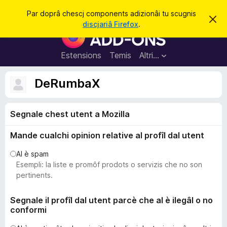
C
Jentre
Par doprâ chescj components adizionâi tu scugnis
S
î
discjariâ Firefox
.
i
C
r
e
o
r
e
m
Estensions
Temis
Altri…
c
p
h
e
o
DeRumbaX
s
n
t
a
e
v
Segnale chest utent a Mozilla
n
î
s
t
Mande cualchi opinion relative al profîl dal utent
s
a
Al è spam
d
Esempli: la liste e promôf prodots o servizis che no son
i
pertinents.
z
i
Segnale il profîl dal utent parcè che al è ilegâl o no
conformi
o
n