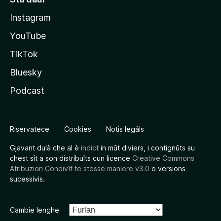
Instagram
YouTube
TikTok
Bluesky
Podcast
Riservatece
Cookies
Notis legâls
Gjavant dulà che al è
indict
in mût diviers, i contignûts su
chest sît a son distribuîts cun licence
Creative Commons
Atribuzion Condivît te stesse maniere v3.0
o versions
sucessivis.
Cambie lenghe