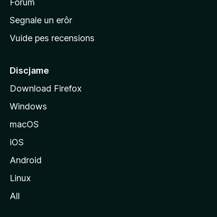
i
Forum
n
Segnale un erôr
c
Vuide pes recensions
i
p
â
Discjame
l
Download Firefox
d
Windows
a
l
macOS
s
iOS
î
t
Android
M
Linux
o
All
z
i