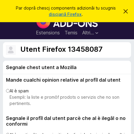
C
Jentre
Par doprâ chescj components adizionâi tu scugnis
S
î
discjariâ Firefox
.
i
C
r
e
o
r
e
m
Estensions
Temis
Altri…
c
p
h
e
o
Utent Firefox 13458087
s
n
t
a
e
v
Segnale chest utent a Mozilla
n
î
s
t
Mande cualchi opinion relative al profîl dal utent
s
a
Al è spam
d
Esempli: la liste e promôf prodots o servizis che no son
i
pertinents.
z
i
Segnale il profîl dal utent parcè che al è ilegâl o no
conformi
o
n