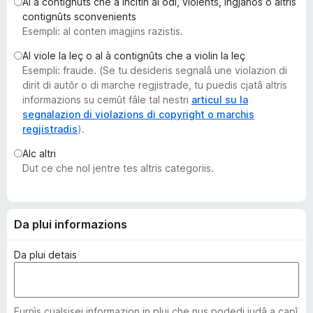
Al à contignûts che a incitin al odi, violents, ingjanôs o altris
â
contignûts sconvenients
i
Esempli: al conten imagjins razistis.
p
Al viole la leç o al à contignûts che a violin la leç
a
Esempli: fraude. (Se tu desideris segnalâ une violazion di
r
dirit di autôr o di marche regjistrade, tu puedis cjatâ altris
F
informazions su cemût fâle tal nestri
articul su la
i
segnalazion di violazions di copyright o marchis
regjistradis
).
r
e
Alc altri
f
Dut ce che nol jentre tes altris categoriis.
o
x
Da plui informazions
Da plui detais
Furnìs cualsisei informazion in plui che nus podedi judâ a capî