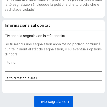
la tô segnalazion (includude la politiche che tu crodis che e
sedi stade violade).
Informazions sul contat
Mande la segnalazion in mût anonim
Se tu mandis une segnalazion anonime no podarin comunicâ
cun te in merit al stât de segnalazion, o su eventuâls opzions
di ricors.
(
Il to non
o
b
l
(
La tô direzion e-mail
i
o
g
b
a
l
t
i
Invie segnalazion
o
g