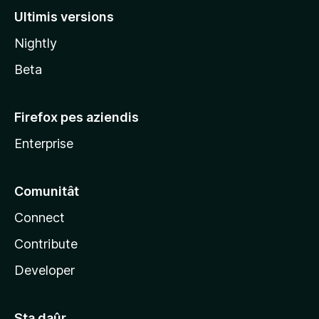
l
Ultimis versions
l
Nightly
a
Beta
Firefox pes aziendis
Enterprise
Comunitât
Connect
Contribute
Developer
Sta daûr