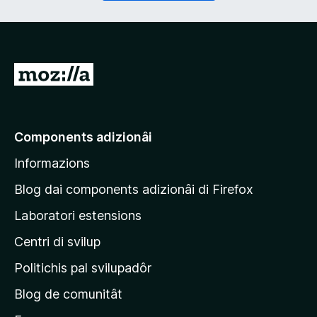
r
a
i
t
)
o
r
i
V
e
a
)
a
e
Components adizionâi
p
Informazions
a
g
Blog dai components adizionâi di Firefox
j
Laboratori estensions
i
Centri di svilup
n
e
Politichis pal svilupadôr
p
Blog de comunitât
r