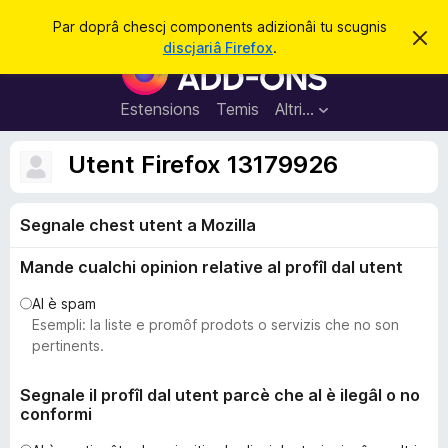
C
Jentre
Par doprâ chescj components adizionâi tu scugnis
S
î
discjariâ Firefox
.
i
C
r
e
o
r
e
m
Estensions
Temis
Altri…
c
p
h
e
o
Utent Firefox 13179926
s
n
t
a
e
v
Segnale chest utent a Mozilla
n
î
s
t
Mande cualchi opinion relative al profîl dal utent
s
a
Al è spam
d
Esempli: la liste e promôf prodots o servizis che no son
i
pertinents.
z
i
Segnale il profîl dal utent parcè che al è ilegâl o no
conformi
o
n