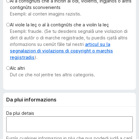
Al à contignûts che a incitin al odi, violents, ingjanôs o altris
â
contignûts sconvenients
i
Esempli: al conten imagjins razistis.
p
Al viole la leç o al à contignûts che a violin la leç
a
Esempli: fraude. (Se tu desideris segnalâ une violazion di
r
dirit di autôr o di marche regjistrade, tu puedis cjatâ altris
F
informazions su cemût fâle tal nestri
articul su la
i
segnalazion di violazions di copyright o marchis
regjistradis
).
r
e
Alc altri
f
Dut ce che nol jentre tes altris categoriis.
o
x
Da plui informazions
Da plui detais
Furnìs cualsisei informazion in plui che nus podedi judâ a capî