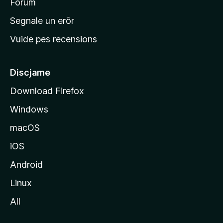
i
Forum
n
Segnale un erôr
c
Vuide pes recensions
i
p
â
Discjame
l
Download Firefox
d
Windows
a
l
macOS
s
iOS
î
t
Android
M
Linux
o
All
z
i