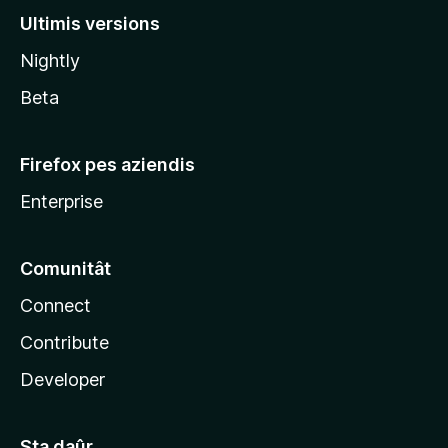
l
Ultimis versions
l
Nightly
a
Beta
Firefox pes aziendis
Enterprise
Comunitât
Connect
Contribute
Developer
Sta daûr