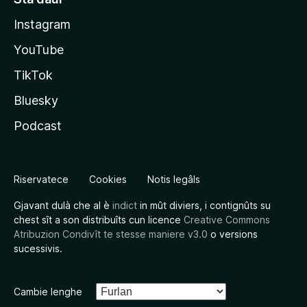
Instagram
YouTube
TikTok
Bluesky
Podcast
Riservatece
Cookies
Notis legâls
Gjavant dulà che al è
indict
in mût diviers, i contignûts su
chest sît a son distribuîts cun licence
Creative Commons
Atribuzion Condivît te stesse maniere v3.0
o versions
sucessivis.
Cambie lenghe