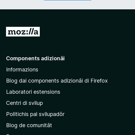
r
a
i
t
)
o
r
i
V
e
a
)
a
e
Components adizionâi
p
Informazions
a
g
Blog dai components adizionâi di Firefox
j
Laboratori estensions
i
Centri di svilup
n
e
Politichis pal svilupadôr
p
Blog de comunitât
r