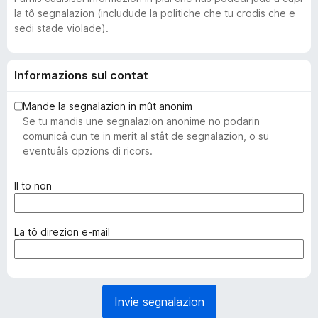
la tô segnalazion (includude la politiche che tu crodis che e
sedi stade violade).
Informazions sul contat
Mande la segnalazion in mût anonim
Se tu mandis une segnalazion anonime no podarin
comunicâ cun te in merit al stât de segnalazion, o su
eventuâls opzions di ricors.
(
Il to non
o
b
l
(
La tô direzion e-mail
i
o
g
b
a
l
t
i
Invie segnalazion
o
g