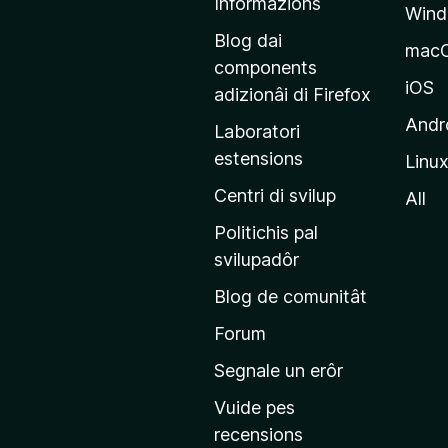
Informazions
p
Win
a
Blog dai
mac
g
components
j
iOS
adizionâi di Firefox
i
Andr
Laboratori
n
estensions
Linu
e
p
Centri di svilup
All
r
Politichis pal
i
svilupadôr
n
Blog de comunitât
c
i
Forum
p
Segnale un erôr
â
Vuide pes
l
recensions
d