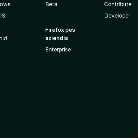
dows
Beta
Contribute
OS
Developer
Firefox pes
aziendis
oid
Enterprise
x