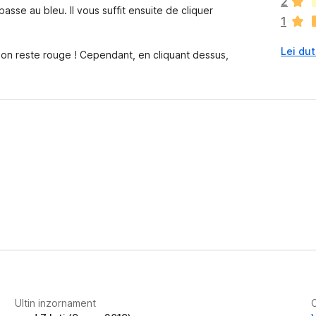
2
n
asse au bleu. Il vous suffit ensuite de cliquer
1
c
j
Lei dut
e
sion reste rouge ! Cependant, en cliquant dessus,
m
ò
v
a
l
u
t
a
z
i
o
n
s
Ultin inzornament