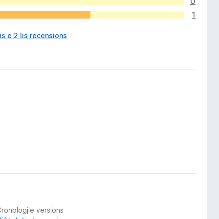
0
1
is e 2 lis recensions
Cronologjie versions