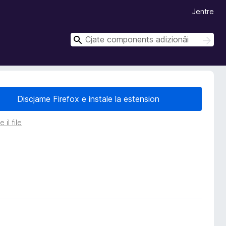
Jentre
C
C
î
î
r
r
Discjame Firefox e instale la estension
 il file