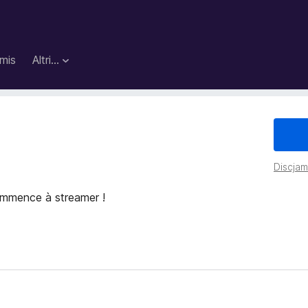
mis
Altri…
Discjame
mmence à streamer !