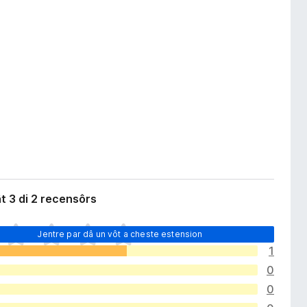
t 3 di 2 recensôrs
Jentre par dâ un vôt a cheste estension
1
0
0