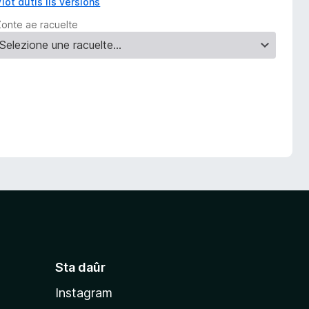
iôt dutis lis versions
Zonte ae racuelte
Sta daûr
Instagram