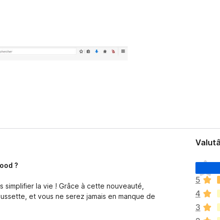
Valutâ
N
lood ?
o
5
s
 simplifier la vie ! Grâce à cette nouveauté,
4
o
aussette, et vous ne serez jamais en manque de
n
3
a