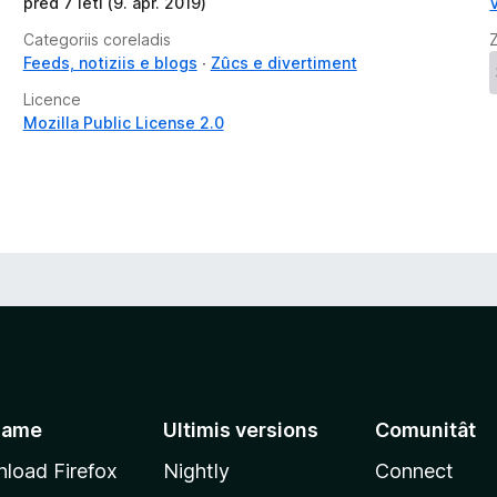
pred 7 leti (9. apr. 2019)
V
Categoriis coreladis
Feeds, notiziis e blogs
Zûcs e divertiment
Licence
Mozilla Public License 2.0
jame
Ultimis versions
Comunitât
load Firefox
Nightly
Connect