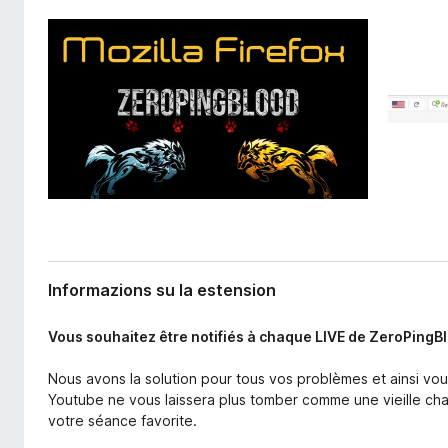
e
â
n
i
s
p
i
a
o
n
r
F
i
r
e
f
o
x
Informazions su la estension
Vous souhaitez être notifiés à chaque LIVE de ZeroPingB
Nous avons la solution pour tous vos problèmes et ainsi vous
Youtube ne vous laissera plus tomber comme une vieille ch
votre séance favorite.