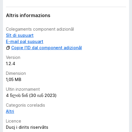
n
s
Altris informazions
Colegaments component adizionâl
Sît di supuart
E-mail pal supuart
Copie l’ID dal component adizionâl
Version
1.2.4
Dimension
1,05 MB
Ultin inzornament
4 წლის წინ (30 იან 2023)
Categoriis coreladis
Altri
Licence
Ducj i dirits riservâts