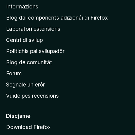
p
Informazions
a
g
Blog dai components adizionâi di Firefox
j
Laboratori estensions
i
Centri di svilup
n
e
Politichis pal svilupadôr
p
Blog de comunitât
r
i
Forum
n
Segnale un erôr
c
Vuide pes recensions
i
p
â
Discjame
l
Download Firefox
d