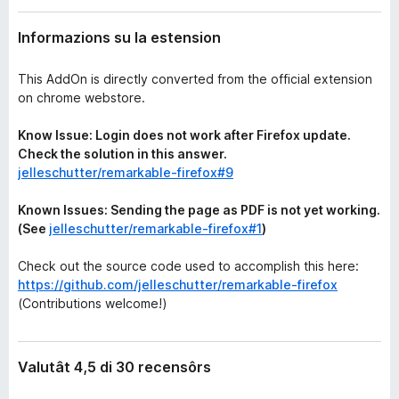
n
â
s
Informazions su la estension
i
i
p
o
n
This AddOn is directly converted from the official extension
a
on chrome webstore.
r
F
Know Issue: Login does not work after Firefox update.
i
Check the solution in this answer.
r
jelleschutter/remarkable-firefox#9
e
f
Known Issues: Sending the page as PDF is not yet working.
(See
jelleschutter/remarkable-firefox#1
o
)
x
Check out the source code used to accomplish this here:
https://github.com/jelleschutter/remarkable-firefox
(Contributions welcome!)
Valutât 4,5 di 30 recensôrs