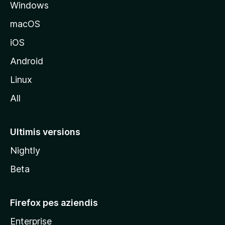
Windows
a
l
macOS
s
iOS
î
t
Android
M
Linux
o
All
z
i
l
Ultimis versions
l
Nightly
a
Beta
Firefox pes aziendis
Enterprise