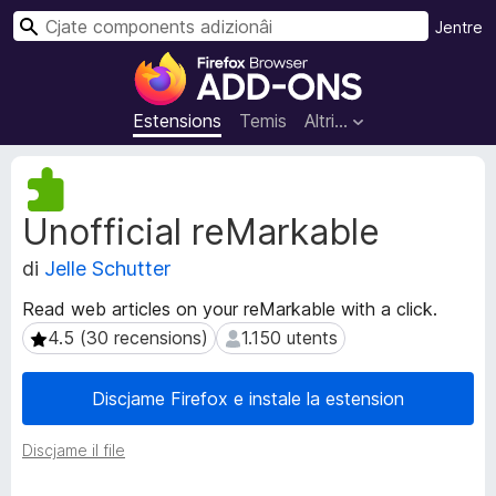
C
Jentre
î
C
r
o
m
Estensions
Temis
Altri…
p
o
M
n
e
Unofficial reMarkable
t
e
a
n
di
Jelle Schutter
d
t
â
s
Read web articles on your reMarkable with a click.
t
a
4.5 (30 recensions)
1.150 utents
4.5 (30 recensions)
1.150 utents
s
d
d
i
e
Discjame Firefox e instale la estension
e
z
s
i
Discjame il file
t
o
e
n