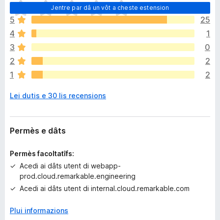
N
Jentre par dâ un vôt a cheste estension
o
5
25
s
4
1
o
n
3
0
a
2
2
n
1
2
c
j
Lei dutis e 30 lis recensions
e
m
ò
v
Permès e dâts
a
l
Permès facoltatîfs:
u
Acedi ai dâts utent di webapp-
t
prod.cloud.remarkable.engineering
a
Acedi ai dâts utent di internal.cloud.remarkable.com
z
i
Plui informazions
o