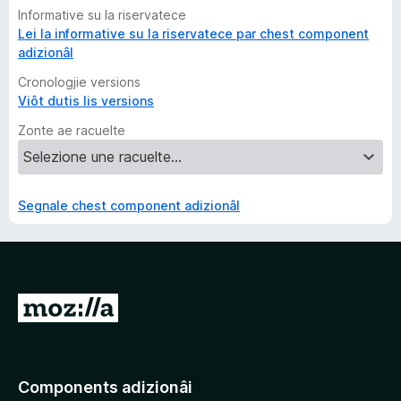
Informative su la riservatece
Lei la informative su la riservatece par chest component
adizionâl
Cronologjie versions
Viôt dutis lis versions
Zonte ae racuelte
Segnale chest component adizionâl
V
a
a
e
Components adizionâi