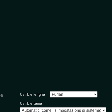
Cambie lenghe
ît
Cambie teme