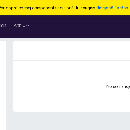
Par doprâ chescj components adizionâi tu scugnis
discjariâ Firefox
.
mis
Altri…
No son ancj