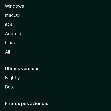
Windows
a
l
macOS
s
iOS
î
t
Android
M
Linux
o
All
z
i
l
Ultimis versions
l
Nightly
a
Beta
Firefox pes aziendis