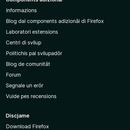
p
Informazions
a
g
Blog dai components adizionâi di Firefox
j
Laboratori estensions
i
Centri di svilup
n
e
Politichis pal svilupadôr
p
Blog de comunitât
r
i
Forum
n
Segnale un erôr
c
Vuide pes recensions
i
p
â
Discjame
l
Download Firefox
d